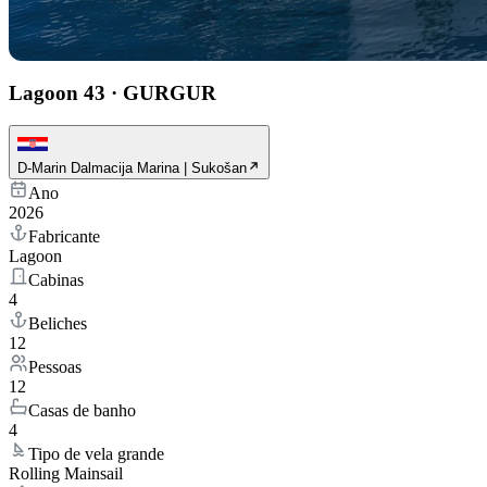
Lagoon 43
·
GURGUR
D-Marin Dalmacija Marina | Sukošan
Ano
2026
Fabricante
Lagoon
Cabinas
4
Beliches
12
Pessoas
12
Casas de banho
4
Tipo de vela grande
Rolling Mainsail