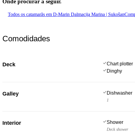
Onde procurar
a seguir.
Todos os catamarãs em D-Marin Dalmacija Marina | Sukošan
Compa
Comodidades
Chart plotter
Deck
Dinghy
Dishwasher
Galley
1
Shower
Interior
Deck shower