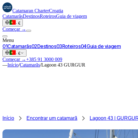
Catamaran
Charter
Croatia
Catamarãs
Destinos
Roteiros
Guia de viagem
·
€
Começar →
Menu
0
1
Catamarãs
0
2
Destinos
0
3
Roteiros
0
4
Guia de viagem
·
€
Começar →
+385 91 3000 009
—
Início
/
Catamarãs
/
Lagoon 43 GURGUR
Início
Encontrar um catamarã
Lagoon 43 | GURGU