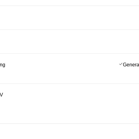
ing
Genera
TV