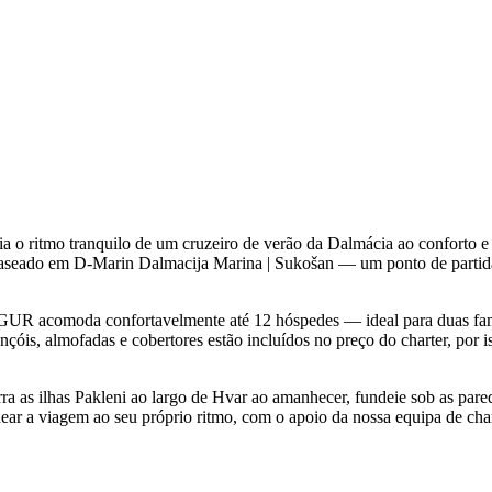
 ritmo tranquilo de um cruzeiro de verão da Dalmácia ao conforto e
seado em D-Marin Dalmacija Marina | Sukošan — um ponto de partida p
RGUR acomoda confortavelmente até 12 hóspedes — ideal para duas fam
nçóis, almofadas e cobertores estão incluídos no preço do charter, por i
orra as ilhas Pakleni ao largo de Hvar ao amanhecer, fundeie sob as par
r a viagem ao seu próprio ritmo, com o apoio da nossa equipa de chart