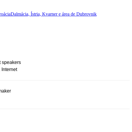
roácia
Dalmácia, Ístria, Kvarner e área de Dubrovnik
t speakers
 Internet
maker