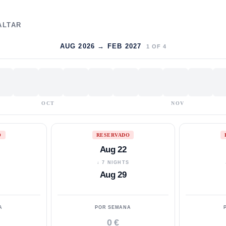
ALTAR
AUG 2026 → FEB 2027
1
OF
4
OCT
NOV
O
RESERVADO
Aug 22
S
↓ 7 NIGHTS
Aug 29
A
POR SEMANA
0 €