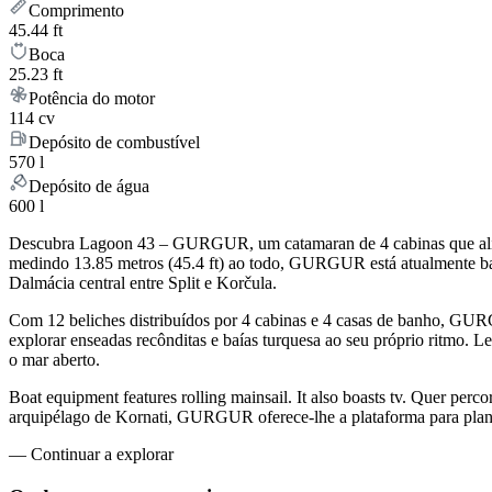
Comprimento
45.44 ft
Boca
25.23 ft
Potência do motor
114 cv
Depósito de combustível
570 l
Depósito de água
600 l
Descubra Lagoon 43 – GURGUR, um catamaran de 4 cabinas que alia o
medindo 13.85 metros (45.4 ft) ao todo, GURGUR está atualmente ba
Dalmácia central entre Split e Korčula.
Com 12 beliches distribuídos por 4 cabinas e 4 casas de banho, GU
explorar enseadas recônditas e baías turquesa ao seu próprio ritmo. Le
o mar aberto.
Boat equipment features rolling mainsail. It also boasts tv. Quer perc
arquipélago de Kornati, GURGUR oferece-lhe a plataforma para planea
—
Continuar a explorar