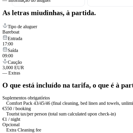
—
Informação do aluguer
As letras miudinhas,
à partida.
Tipo de aluguer
Bareboat
Entrada
17:00
Saída
09:00
Caução
3,000 EUR
—
Extras
O que está incluído na tarifa,
o que é à par
Suplementos obrigatórios
Comfort Pack 43/45/46 (final cleaning, bed linen and towels, unlim
€550 / booking
Tourist tax/per person (total sum calculated upon check-in)
€1 / night
Opcional
Extra Cleaning fee