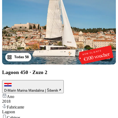
NEW CLIENTS
€100 voucher
Todas 58
1
/
58
Lagoon 450
·
Zuzo 2
D-Marin Marina Mandalina | Šibenik
Ano
2018
Fabricante
Lagoon
Cabinas