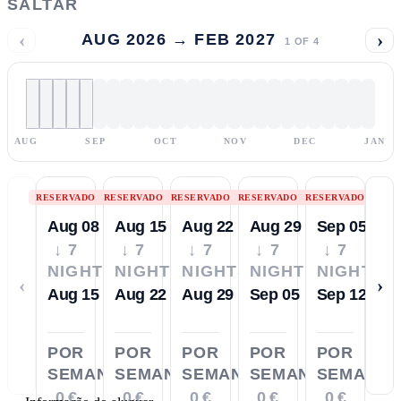
SALTAR
‹
›
AUG 2026 → FEB 2027
1
OF
4
AUG
SEP
OCT
NOV
DEC
JAN
RESERVADO
RESERVADO
RESERVADO
RESERVADO
RESERVADO
Aug 08
Aug 15
Aug 22
Aug 29
Sep 05
↓ 7
↓ 7
↓ 7
↓ 7
↓ 7
NIGHTS
NIGHTS
NIGHTS
NIGHTS
NIGHTS
‹
›
Aug 15
Aug 22
Aug 29
Sep 05
Sep 12
POR
POR
POR
POR
POR
SEMANA
SEMANA
SEMANA
SEMANA
SEMANA
0 €
0 €
0 €
0 €
0 €