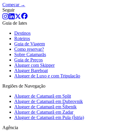
Começar →
Seguir
Guia de Iates
Destinos
Roteiros
Guia de Viagem
Como reservar?
Sobre Catamarãs
Guia de Preços
Aluguer com Skipper
Aluguer Bareboat
Aluguer de Luxo e com Tripulação
Regiões de Navegação
Aluguer de Catamarã em Split
Aluguer de Catamarã em Dubrovnik
Aluguer de Catamarã em Šibenik
Aluguer de Catamarã em Zadar
Aluguer de Catamarã em Pula (Ístria)
Agência