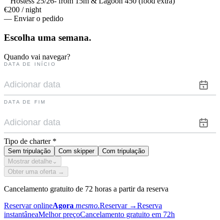
Hostess 25/26- from 15m & Lagoon 450 (food extra)
€200 / night
— Enviar o pedido
Escolha uma
semana.
Quando vai navegar?
DATA DE INÍCIO
DATA DE FIM
Tipo de charter
*
Sem tripulação
Com skipper
Com tripulação
Mostrar detalhe
⌄
Obter uma oferta →
Cancelamento gratuito de 72 horas a partir da reserva
Reservar online
Agora
mesmo.
Reservar
→
Reserva
instantânea
Melhor preço
Cancelamento gratuito em 72h