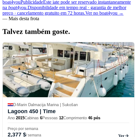
boat4you
Publicidade
Este iate pode ser reservado instantaneamente
na
boat4you.
Disponibilidade em tempo real · garantia de melhor
preço · cancelamento gratuito em 72 horas.
Ver no boat4you
→
—
Mais desta frota
Talvez também
goste.
D-Marin Dalmacija Marina | Sukošan
Lagoon 450
| Time
Ano
2015
Cabinas
6
Pessoas
12
Comprimento
46 pés
Preço por semana
2,377 $
/ semana
Ver