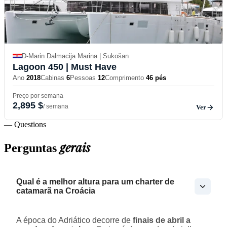
D-Marin Dalmacija Marina | Sukošan
Lagoon 450
| Must Have
Ano
2018
Cabinas
6
Pessoas
12
Comprimento
46 pés
Preço por semana
2,895 $
/ semana
Ver
— Questions
gerais
Perguntas
Qual é a melhor altura para um charter de
catamarã na Croácia
A época do Adriático decorre de
finais de abril a