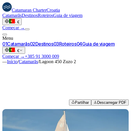
Catamaran
Charter
Croatia
Catamarãs
Destinos
Roteiros
Guia de viagem
·
€
Começar →
Menu
0
1
Catamarãs
0
2
Destinos
0
3
Roteiros
0
4
Guia de viagem
·
€
Começar →
+385 91 3000 009
—
Início
/
Catamarãs
/
Lagoon 450 Zuzo 2
Partilhar
Descarregar PDF