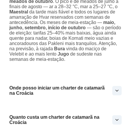
meados de outubro
. O pico é de meados de julho a
finais de agosto — ar a 28–32 °C, mar a 25–27 °C, o
Maestral
da tarde mais fiável e todos os lugares de
amarração de Hvar reservados com semanas de
antecedência. Os meses de meia-estação —
maio,
junho, setembro, início de outubro
— são o período
de eleição: tarifas 25–40% mais baixas, água ainda
quente para nadar, boias de Kornati meio vazias e
ancoradouros das Pakleni mais tranquilos. Atenção,
na previsão, à rajada
Bura
vinda do maciço de
Velebit e ao mais lento
Jugo
de sudeste nas
semanas de meia-estação.
Onde posso iniciar um charter de catamarã
na Croácia
Quanto custa um charter de catamarã na
Croácia