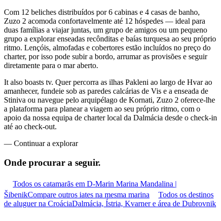
Com 12 beliches distribuídos por 6 cabinas e 4 casas de banho,
Zuzo 2 acomoda confortavelmente até 12 hóspedes — ideal para
duas famílias a viajar juntas, um grupo de amigos ou um pequeno
grupo a explorar enseadas recônditas e baías turquesa ao seu próprio
ritmo. Lençóis, almofadas e cobertores estão incluídos no preço do
charter, por isso pode subir a bordo, arrumar as provisões e seguir
diretamente para o mar aberto.
It also boasts tv. Quer percorra as ilhas Pakleni ao largo de Hvar ao
amanhecer, fundeie sob as paredes calcárias de Vis e a enseada de
Stiniva ou navegue pelo arquipélago de Kornati, Zuzo 2 oferece-lhe
a plataforma para planear a viagem ao seu próprio ritmo, com o
apoio da nossa equipa de charter local da Dalmácia desde o check-in
até ao check-out.
—
Continuar a explorar
Onde procurar
a seguir.
Todos os catamarãs em D-Marin Marina Mandalina |
Šibenik
Compare outros iates na mesma marina
Todos os destinos
de aluguer na Croácia
Dalmácia, Ístria, Kvarner e área de Dubrovnik