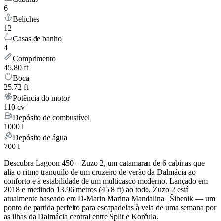
6
Beliches
12
Casas de banho
4
Comprimento
45.80 ft
Boca
25.72 ft
Potência do motor
110 cv
Depósito de combustível
1000 l
Depósito de água
700 l
Descubra Lagoon 450 – Zuzo 2, um catamaran de 6 cabinas que
alia o ritmo tranquilo de um cruzeiro de verão da Dalmácia ao
conforto e à estabilidade de um multicasco moderno. Lançado em
2018 e medindo 13.96 metros (45.8 ft) ao todo, Zuzo 2 está
atualmente baseado em D-Marin Marina Mandalina | Šibenik — um
ponto de partida perfeito para escapadelas à vela de uma semana por
as ilhas da Dalmácia central entre Split e Korčula.