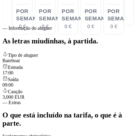
POR
POR
POR
POR
POR
SEMANA
SEMANA
SEMANA
SEMANA
SEMANA
0 €
0 €
0 €
0 €
0 €
—
Informação do aluguer
As letras miudinhas,
à partida.
Tipo de aluguer
Bareboat
Entrada
17:00
Saída
09:00
Caução
3,000 EUR
—
Extras
O que está incluído na tarifa,
o que é à
parte.