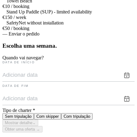
Towel Beach
€10 / booking
Stand Up Paddle (SUP) - limited availability
€150 / week
SafetyNet without installation
€50 / booking
— Enviar o pedido
Escolha uma
semana.
Quando vai navegar?
DATA DE INÍCIO
DATA DE FIM
Tipo de charter
*
Sem tripulação
Com skipper
Com tripulação
Mostrar detalhe
⌄
Obter uma oferta →