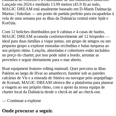
Lançado em 2024 e medindo 13.99 metros (45.9 ft) ao todo,
MAGIC DREAM está atualmente baseado em D-Marin Dalmacija
Marina | Sukošan — um ponto de partida perfeito para escapadelas à
vela de uma semana por as ilhas da Dalmácia central entre Split e
Korčula.
Com 12 beliches distribuídos por 6 cabinas e 4 casas de banho,
MAGIC DREAM acomoda confortavelmente até 12 hóspedes —
ideal para duas famílias a viajar juntas, um grupo de amigos ou um
pequeno grupo a explorar enseadas recônditas e baías turquesa ao
seu próprio ritmo. Lençóis, almofadas e cobertores estão incluídos
no preço do charter, por isso pode subir a bordo, arrumar as
provisões e seguir diretamente para o mar aberto.
Boat equipment features rolling mainsail. Quer percorra as ilhas
Pakleni ao largo de Hvar ao amanhecer, fundeie sob as paredes
calcárias de Vis e a enseada de Stiniva ou navegue pelo arquipélago
de Kornati, MAGIC DREAM oferece-lhe a plataforma para planear
a viagem ao seu próprio ritmo, com o apoio da nossa equipa de
charter local da Dalmácia desde o check-in até ao check-out.
—
Continuar a explorar
Onde procurar
a seguir.