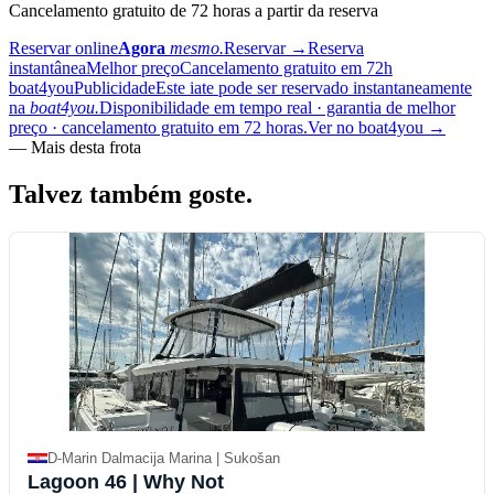
Cancelamento gratuito de 72 horas a partir da reserva
Reservar online
Agora
mesmo.
Reservar
→
Reserva
instantânea
Melhor preço
Cancelamento gratuito em 72h
boat4you
Publicidade
Este iate pode ser reservado instantaneamente
na
boat4you.
Disponibilidade em tempo real · garantia de melhor
preço · cancelamento gratuito em 72 horas.
Ver no boat4you
→
—
Mais desta frota
Talvez também
goste.
D-Marin Dalmacija Marina | Sukošan
Lagoon 46
| Why Not