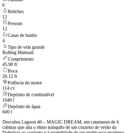
6
Beliches
12
Pessoas
12
Casas de banho
4
Tipo de vela grande
Rolling Mainsail
Comprimento
45.90 ft
Boca
26.12 ft
Potência do motor
114 cv
Depósito de combustível
1040 l
Depósito de água
600 l
Descubra Lagoon 46 – MAGIC DREAM, um catamaran de 6
cabinas que alia o ritmo tranquilo de um cruzeiro de verão da
Dalmácia ao conforto e à estabilidade de um multicasco moderno.