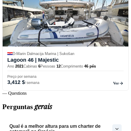
D-Marin Dalmacija Marina | Sukošan
Lagoon 46
| Majestic
Ano
2021
Cabinas
6
Pessoas
12
Comprimento
46 pés
Preço por semana
3,412 $
/ semana
Ver
— Questions
gerais
Perguntas
Qual é a melhor altura para um charter de