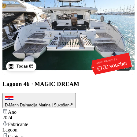
NEW CLIENTS
€100 voucher
Todas 85
1
/
85
Lagoon 46
·
MAGIC DREAM
D-Marin Dalmacija Marina | Sukošan
Ano
2024
Fabricante
Lagoon
Cabinas