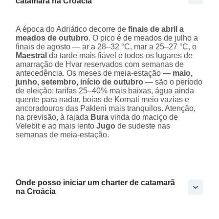
catamarã na Croácia
A época do Adriático decorre de
finais de abril a
meados de outubro
. O pico é de meados de julho a
finais de agosto — ar a 28–32 °C, mar a 25–27 °C, o
Maestral
da tarde mais fiável e todos os lugares de
amarração de Hvar reservados com semanas de
antecedência. Os meses de meia-estação —
maio,
junho, setembro, início de outubro
— são o período
de eleição: tarifas 25–40% mais baixas, água ainda
quente para nadar, boias de Kornati meio vazias e
ancoradouros das Pakleni mais tranquilos. Atenção,
na previsão, à rajada
Bura
vinda do maciço de
Velebit e ao mais lento
Jugo
de sudeste nas
semanas de meia-estação.
Onde posso iniciar um charter de catamarã
na Croácia