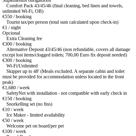
Suplementos obrigatórios
Comfort Pack 43/45/46 (final cleaning, bed linen and towels,
unlimited Wi-Fi, OB)
€550 / booking
Tourist tax/per person (total sum calculated upon check-in)
€1 / night
Opcional
Extra Cleaning fee
€300 / booking
Alternative Deposit 43/45/46 (non refundable, covers all damage
except lost items/clogged toilets; 700,00 Euro fix deposit needed)
€300 / booking
Wi-Fi/Unlimited
Skipper up to 48' (Meals excluded. A separate cabin and toilet
must be provided for accommodation unless located in the front
peak)
€1,680 / week
SafetyNet with installation - not compatible with early check in
€150 / booking
Snorkelling set (no fins)
€10 / week
Ice Maker - limited availability
€50 / week
Welcome pet on board/per pet
€100 / week