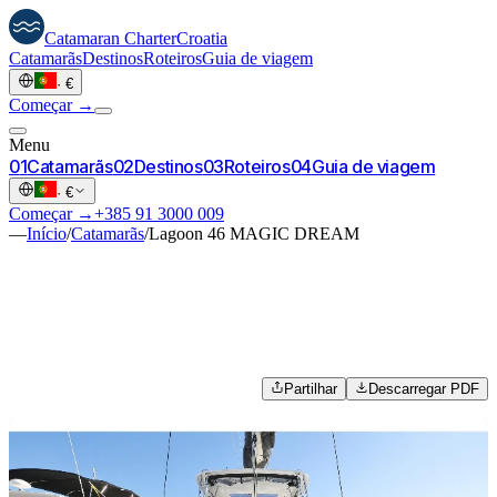
Catamaran
Charter
Croatia
Catamarãs
Destinos
Roteiros
Guia de viagem
·
€
Começar →
Menu
0
1
Catamarãs
0
2
Destinos
0
3
Roteiros
0
4
Guia de viagem
·
€
Começar →
+385 91 3000 009
—
Início
/
Catamarãs
/
Lagoon 46 MAGIC DREAM
Partilhar
Descarregar PDF