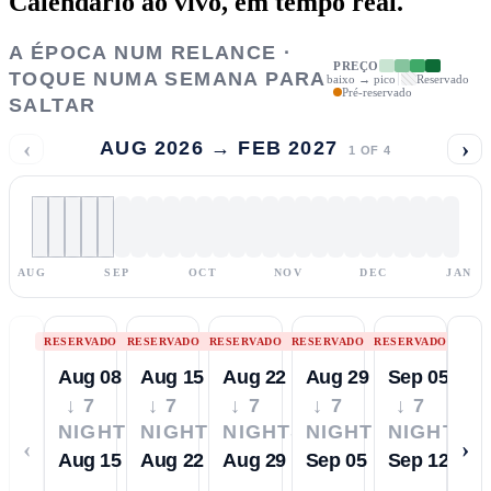
Calendário ao vivo,
em tempo real.
A ÉPOCA NUM RELANCE ·
PREÇO
TOQUE NUMA SEMANA PARA
baixo → pico
Reservado
Pré-reservado
SALTAR
‹
›
AUG 2026 → FEB 2027
1
OF
4
AUG
SEP
OCT
NOV
DEC
JAN
RESERVADO
RESERVADO
RESERVADO
RESERVADO
RESERVADO
Aug 08
Aug 15
Aug 22
Aug 29
Sep 05
↓ 7
↓ 7
↓ 7
↓ 7
↓ 7
NIGHTS
NIGHTS
NIGHTS
NIGHTS
NIGHTS
‹
›
Aug 15
Aug 22
Aug 29
Sep 05
Sep 12