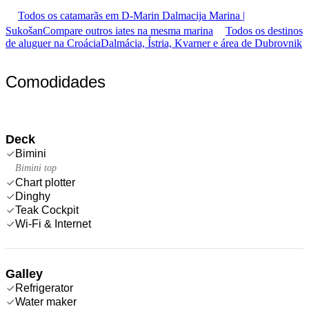
Todos os catamarãs em D-Marin Dalmacija Marina |
Sukošan
Compare outros iates na mesma marina
Todos os destinos
de aluguer na Croácia
Dalmácia, Ístria, Kvarner e área de Dubrovnik
Comodidades
Deck
Bimini
Bimini top
Chart plotter
Dinghy
Teak Cockpit
Wi-Fi & Internet
Galley
Refrigerator
Water maker