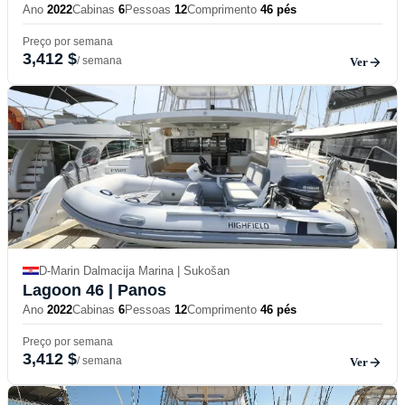
Ano
2022
Cabinas
6
Pessoas
12
Comprimento
46 pés
Preço por semana
3,412 $
/ semana
Ver
D-Marin Dalmacija Marina | Sukošan
Lagoon 46
| Panos
Ano
2022
Cabinas
6
Pessoas
12
Comprimento
46 pés
Preço por semana
3,412 $
/ semana
Ver