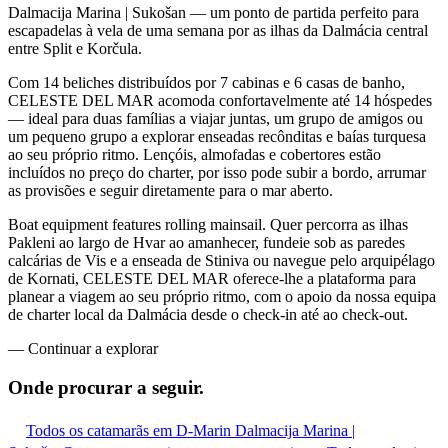
Dalmacija Marina | Sukošan — um ponto de partida perfeito para
escapadelas à vela de uma semana por as ilhas da Dalmácia central
entre Split e Korčula.
Com 14 beliches distribuídos por 7 cabinas e 6 casas de banho,
CELESTE DEL MAR acomoda confortavelmente até 14 hóspedes
— ideal para duas famílias a viajar juntas, um grupo de amigos ou
um pequeno grupo a explorar enseadas recônditas e baías turquesa
ao seu próprio ritmo. Lençóis, almofadas e cobertores estão
incluídos no preço do charter, por isso pode subir a bordo, arrumar
as provisões e seguir diretamente para o mar aberto.
Boat equipment features rolling mainsail. Quer percorra as ilhas
Pakleni ao largo de Hvar ao amanhecer, fundeie sob as paredes
calcárias de Vis e a enseada de Stiniva ou navegue pelo arquipélago
de Kornati, CELESTE DEL MAR oferece-lhe a plataforma para
planear a viagem ao seu próprio ritmo, com o apoio da nossa equipa
de charter local da Dalmácia desde o check-in até ao check-out.
—
Continuar a explorar
Onde procurar
a seguir.
Todos os catamarãs em D-Marin Dalmacija Marina |