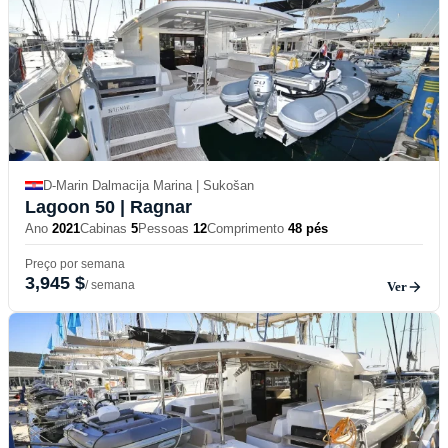
D-Marin Dalmacija Marina | Sukošan
Lagoon 50
| Ragnar
Ano
2021
Cabinas
5
Pessoas
12
Comprimento
48 pés
Preço por semana
3,945 $
/ semana
Ver