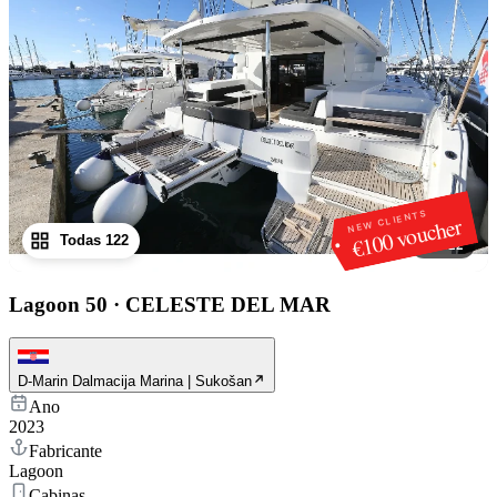
NEW CLIENTS
€100 voucher
Todas 122
1
/
122
Lagoon 50
·
CELESTE DEL MAR
D-Marin Dalmacija Marina | Sukošan
Ano
2023
Fabricante
Lagoon
Cabinas