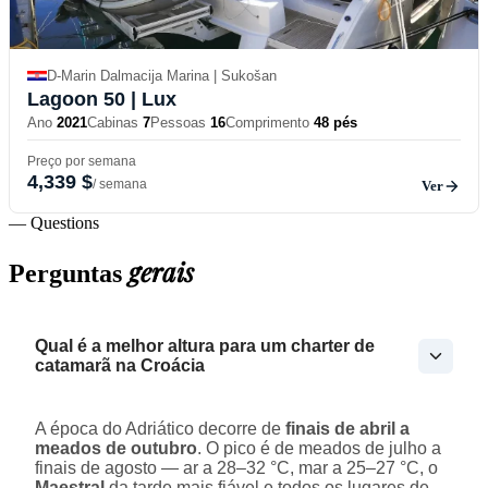
D-Marin Dalmacija Marina | Sukošan
Lagoon 50
| Lux
Ano
2021
Cabinas
7
Pessoas
16
Comprimento
48 pés
Preço por semana
4,339 $
/ semana
Ver
— Questions
gerais
Perguntas
Qual é a melhor altura para um charter de
catamarã na Croácia
A época do Adriático decorre de
finais de abril a
meados de outubro
. O pico é de meados de julho a
finais de agosto — ar a 28–32 °C, mar a 25–27 °C, o
Maestral
da tarde mais fiável e todos os lugares de