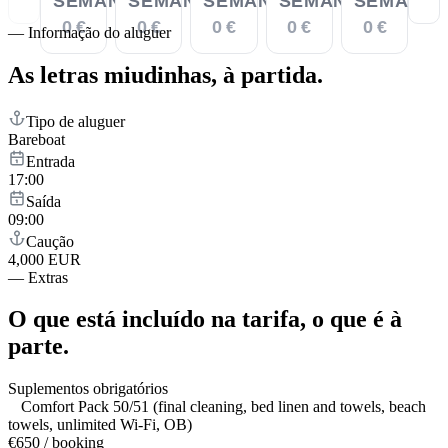
SEMANA
SEMANA
SEMANA
SEMANA
SEMANA
0 €
0 €
0 €
0 €
0 €
—
Informação do aluguer
As letras miudinhas,
à partida.
Tipo de aluguer
Bareboat
Entrada
17:00
Saída
09:00
Caução
4,000 EUR
—
Extras
O que está incluído na tarifa,
o que é à
parte.
Suplementos obrigatórios
Comfort Pack 50/51 (final cleaning, bed linen and towels, beach
towels, unlimited Wi-Fi, OB)
€650 / booking