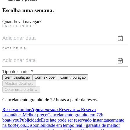
Escolha uma
semana.
Quando vai navegar?
DATA DE INÍCIO
DATA DE FIM
Tipo de charter
*
Sem tripulação
Com skipper
Com tripulação
Mostrar detalhe
⌄
Obter uma oferta →
Cancelamento gratuito de 72 horas a partir da reserva
Reservar online
Agora
mesmo.
Reservar
→
Reserva
instantânea
Melhor preço
Cancelamento gratuito em 72h
boat4you
Publicidade
Este iate pode ser reservado instantaneamente
na
boat4you.
Disponibilidade em tempo real · garantia de melhor