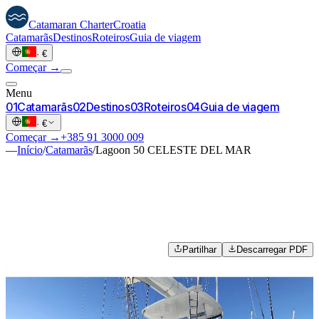
Catamaran
Charter
Croatia
Catamarãs
Destinos
Roteiros
Guia de viagem
·
€
Começar →
Menu
0
1
Catamarãs
0
2
Destinos
0
3
Roteiros
0
4
Guia de viagem
·
€
Começar →
+385 91 3000 009
—
Início
/
Catamarãs
/
Lagoon 50 CELESTE DEL MAR
Partilhar
Descarregar PDF