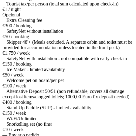
Tourist tax/per person (total sum calculated upon check-in)
€1 / night
Opcional
Extra Cleaning fee
€300 / booking
SafetyNet without installation
€50 / booking
Skipper 48'+ (Meals excluded. A separate cabin and toilet must be
provided for accommodation unless located in the front peak)
€1,750 / week
SafetyNet with installation - not compatible with early check in
€150 / booking
Ice Maker - limited availability
€50 / week
Welcome pet on board/per pet
€100 / week
Alternative Deposit 50/51 (non refundable, covers all damage
except lost items/clogged toilets; 1000,00 Euro fix deposit needed)
€400 / booking
Stand Up Paddle (SUP) - limited availability
€150 / week
Wi-Fi/Unlimited
Snorkelling set (no fins)
€10 / week
— Enviar o pedido