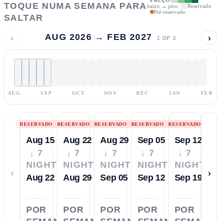
TOQUE NUMA SEMANA PARA
baixo → pico
Reservado
Pré-reservado
SALTAR
‹
›
AUG 2026 → FEB 2027
1
OF
3
AUG
SEP
OCT
NOV
DEC
JAN
FEB
RESERVADO
RESERVADO
RESERVADO
RESERVADO
RESERVADO
Aug 15
Aug 22
Aug 29
Sep 05
Sep 12
↓ 7
↓ 7
↓ 7
↓ 7
↓ 7
NIGHTS
NIGHTS
NIGHTS
NIGHTS
NIGHTS
‹
›
Aug 22
Aug 29
Sep 05
Sep 12
Sep 19
POR
POR
POR
POR
POR