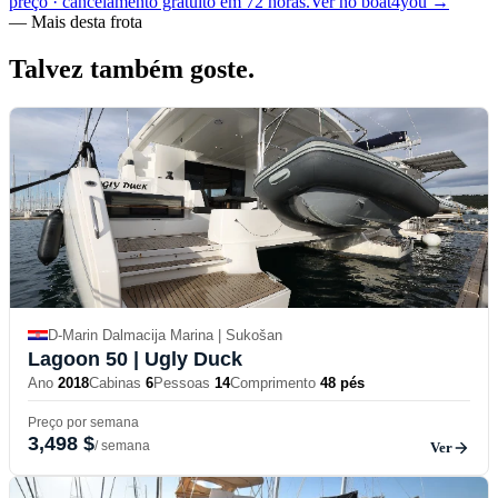
preço · cancelamento gratuito em 72 horas.
Ver no boat4you
→
—
Mais desta frota
Talvez também
goste.
D-Marin Dalmacija Marina | Sukošan
Lagoon 50
| Ugly Duck
Ano
2018
Cabinas
6
Pessoas
14
Comprimento
48 pés
Preço por semana
3,498 $
/ semana
Ver