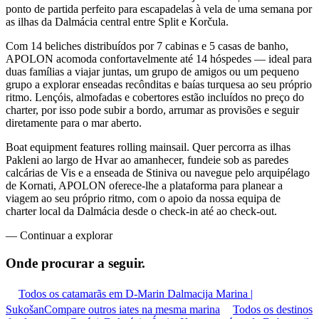
ponto de partida perfeito para escapadelas à vela de uma semana por
as ilhas da Dalmácia central entre Split e Korčula.
Com 14 beliches distribuídos por 7 cabinas e 5 casas de banho,
APOLON acomoda confortavelmente até 14 hóspedes — ideal para
duas famílias a viajar juntas, um grupo de amigos ou um pequeno
grupo a explorar enseadas recônditas e baías turquesa ao seu próprio
ritmo. Lençóis, almofadas e cobertores estão incluídos no preço do
charter, por isso pode subir a bordo, arrumar as provisões e seguir
diretamente para o mar aberto.
Boat equipment features rolling mainsail. Quer percorra as ilhas
Pakleni ao largo de Hvar ao amanhecer, fundeie sob as paredes
calcárias de Vis e a enseada de Stiniva ou navegue pelo arquipélago
de Kornati, APOLON oferece-lhe a plataforma para planear a
viagem ao seu próprio ritmo, com o apoio da nossa equipa de
charter local da Dalmácia desde o check-in até ao check-out.
—
Continuar a explorar
Onde procurar
a seguir.
Todos os catamarãs em D-Marin Dalmacija Marina |
Sukošan
Compare outros iates na mesma marina
Todos os destinos