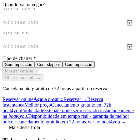
Quando vai navegar?
DATA DE INÍCIO
DATA DE FIM
Tipo de charter
*
Sem tripulação
Com skipper
Com tripulação
Mostrar detalhe
⌄
Obter uma oferta →
Cancelamento gratuito de 72 horas a partir da reserva
Reservar online
Agora
mesmo.
Reservar
→
Reserva
instantânea
Melhor preço
Cancelamento gratuito em 72h
boat4you
Publicidade
Este iate pode ser reservado instantaneamente
na
boat4you.
Disponibilidade em tempo real · garantia de melhor
preço · cancelamento gratuito em 72 horas.
Ver no boat4you
→
—
Mais desta frota