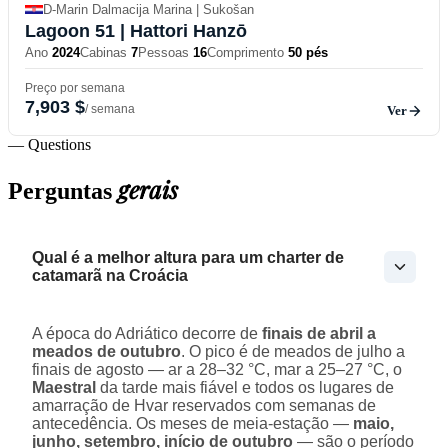
D-Marin Dalmacija Marina | Sukošan
Lagoon 51
| Hattori Hanzō
Ano
2024
Cabinas
7
Pessoas
16
Comprimento
50 pés
Preço por semana
7,903 $
/ semana
Ver
— Questions
gerais
Perguntas
Qual é a melhor altura para um charter de
catamarã na Croácia
A época do Adriático decorre de
finais de abril a
meados de outubro
. O pico é de meados de julho a
finais de agosto — ar a 28–32 °C, mar a 25–27 °C, o
Maestral
da tarde mais fiável e todos os lugares de
amarração de Hvar reservados com semanas de
antecedência. Os meses de meia-estação —
maio,
junho, setembro, início de outubro
— são o período