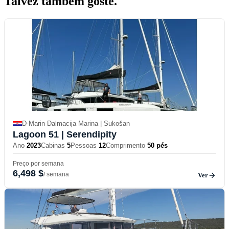
Talvez também
goste.
D-Marin Dalmacija Marina | Sukošan
Lagoon 51
| Serendipity
Ano
2023
Cabinas
5
Pessoas
12
Comprimento
50 pés
Preço por semana
6,498 $
/ semana
Ver