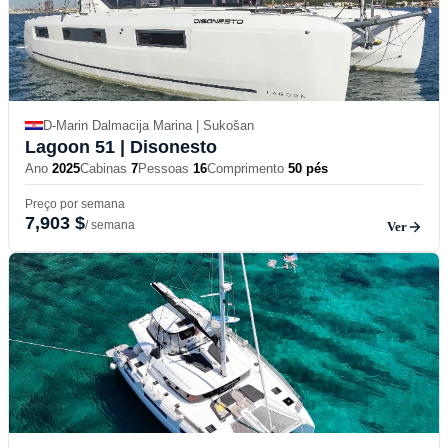
D-Marin Dalmacija Marina | Sukošan
Lagoon 51
| Disonesto
Ano
2025
Cabinas
7
Pessoas
16
Comprimento
50 pés
Preço por semana
7,903 $
/ semana
Ver