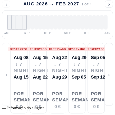
‹
›
AUG 2026 → FEB 2027
1
OF
4
AUG
SEP
OCT
NOV
DEC
JAN
RESERVADO
RESERVADO
RESERVADO
RESERVADO
RESERVADO
Aug 08
Aug 15
Aug 22
Aug 29
Sep 05
↓ 7
↓ 7
↓ 7
↓ 7
↓ 7
NIGHTS
NIGHTS
NIGHTS
NIGHTS
NIGHTS
‹
›
Aug 15
Aug 22
Aug 29
Sep 05
Sep 12
POR
POR
POR
POR
POR
SEMANA
SEMANA
SEMANA
SEMANA
SEMANA
0 €
0 €
0 €
0 €
0 €
—
Informação do aluguer