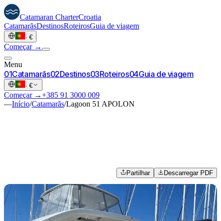
Catamaran
Charter
Croatia
Catamarãs
Destinos
Roteiros
Guia de viagem
·
€
Começar →
Menu
0
1
Catamarãs
0
2
Destinos
0
3
Roteiros
0
4
Guia de viagem
·
€
Começar →
+385 91 3000 009
—
Início
/
Catamarãs
/
Lagoon 51 APOLON
Partilhar
Descarregar PDF