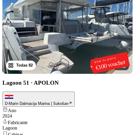
NEW CLIENTS
€100 voucher
Todas 82
1
/
82
Lagoon 51
·
APOLON
D-Marin Dalmacija Marina | Sukošan
Ano
2024
Fabricante
Lagoon
Cabinas