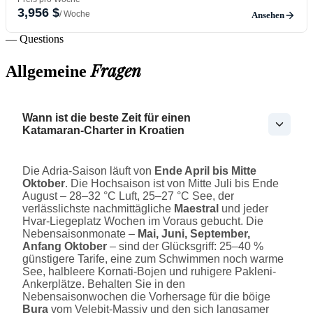
3,956 $
/ Woche
Ansehen
— Questions
Fragen
Allgemeine
Wann ist die beste Zeit für einen
Katamaran-Charter in Kroatien
Die Adria-Saison läuft von
Ende April bis Mitte
Oktober
. Die Hochsaison ist von Mitte Juli bis Ende
August – 28–32 °C Luft, 25–27 °C See, der
verlässlichste nachmittägliche
Maestral
und jeder
Hvar-Liegeplatz Wochen im Voraus gebucht. Die
Nebensaisonmonate –
Mai, Juni, September,
Anfang Oktober
– sind der Glücksgriff: 25–40 %
günstigere Tarife, eine zum Schwimmen noch warme
See, halbleere Kornati-Bojen und ruhigere Pakleni-
Ankerplätze. Behalten Sie in den
Nebensaisonwochen die Vorhersage für die böige
Bura
vom Velebit-Massiv und den sich langsamer