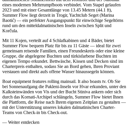
eines modernen Mehrrumpfboots verbindet. Vom Stapel gelaufen
2023 und mit einer Gesamtlänge von 13.45 Metern (44.1 ft),
Summer Flow liegt derzeit in Trogir, Yachtclub Seget (Marina
Baotić) — ein perfekter Ausgangspunkt für einwöchige Segeltörns
rund um den mitteldalmatinischen Inseln zwischen Split und
Korčula.
Mit 11 Kojen, verteilt auf 4 Schlafkabinen und 4 Bäder, bietet
Summer Flow bequem Platz für bis zu 11 Gäste — ideal für zwei
gemeinsam reisende Familien, einen Freundeskreis oder eine kleine
Gruppe, die abgelegene Buchten und türkisfarbene Buchten im
eigenen Tempo erkundet. Bettwäsche, Kissen und Decken sind im
Charterpreis enthalten, sodass Sie an Bord gehen, Ihren Proviant
verstauen und direkt aufs offene Wasser hinaussegeln können.
Boat equipment features rolling mainsail. It also boasts tv. Ob Sie
bei Sonnenaufgang die Pakleni-Inseln vor Hvar erkunden, unter den
Kalksteinwänden von Vis und der Bucht Stiniva ankern oder sich
durch das Kornati-Archipel schlängeln, Summer Flow bietet Ihnen
die Plattform, die Reise nach Ihrem eigenen Zeitplan zu gestalten —
mit der Unterstützung unseres lokalen dalmatinischen Charter-
Teams von Check-in bis Check-out.
—
Weiter entdecken