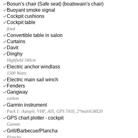
Bosun's chair (Safe seat) (boatswain's chair)
Buoyant smoke signal
Cockpit cushions
Cockpit table
fixed
Convertible table in salon
Curtains
Davit
Dinghy
Highfield 340cm
Electric anchor windlass
1500 Watts
Electric main sail winch
Fenders
Gangway
carbon
Garmin instrument
Pack 1: Autopil, VHF, AIS, GPS 7410, 2*multiGMI20
GPS chart plotter - cockpit
Garmin
Grill/Barbecue/Plancha
Plancha