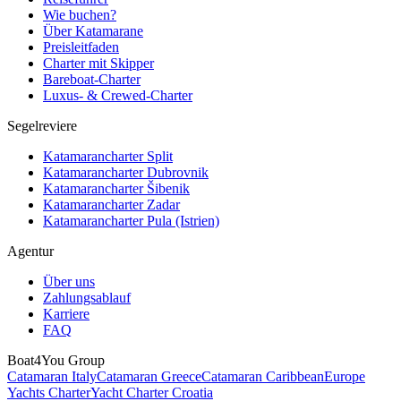
Wie buchen?
Über Katamarane
Preisleitfaden
Charter mit Skipper
Bareboat-Charter
Luxus- & Crewed-Charter
Segelreviere
Katamarancharter Split
Katamarancharter Dubrovnik
Katamarancharter Šibenik
Katamarancharter Zadar
Katamarancharter Pula (Istrien)
Agentur
Über uns
Zahlungsablauf
Karriere
FAQ
Boat4You Group
Catamaran Italy
Catamaran Greece
Catamaran Caribbean
Europe
Yachts Charter
Yacht Charter Croatia