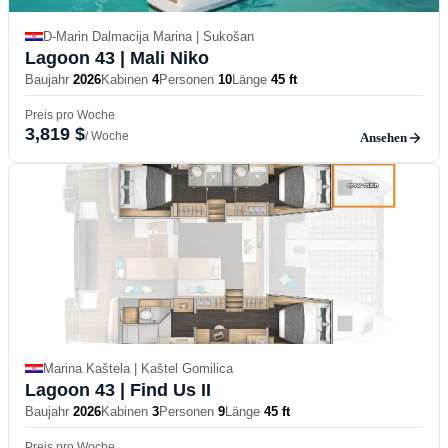
D-Marin Dalmacija Marina | Sukošan
Lagoon 43
| Mali Niko
Baujahr
2026
Kabinen
4
Personen
10
Länge
45 ft
Preis pro Woche
3,819 $
/ Woche
Ansehen
Marina Kaštela | Kaštel Gomilica
Lagoon 43
| Find Us II
Baujahr
2026
Kabinen
3
Personen
9
Länge
45 ft
Preis pro Woche