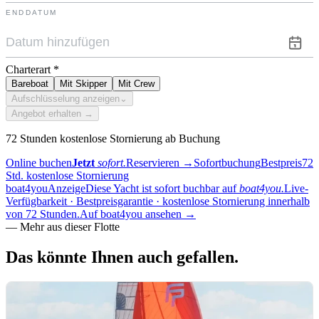
ENDDATUM
Charterart
*
Bareboat
Mit Skipper
Mit Crew
Aufschlüsselung anzeigen
⌄
Angebot erhalten →
72 Stunden kostenlose Stornierung ab Buchung
Online buchen
Jetzt
sofort.
Reservieren
→
Sofortbuchung
Bestpreis
72
Std. kostenlose Stornierung
boat4you
Anzeige
Diese Yacht ist sofort buchbar auf
boat4you.
Live-
Verfügbarkeit · Bestpreisgarantie · kostenlose Stornierung innerhalb
von 72 Stunden.
Auf boat4you ansehen
→
—
Mehr aus dieser Flotte
Das könnte Ihnen
auch gefallen.