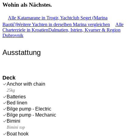
Wohin als
Nächstes.
Alle Katamarane in Trogir, Yachtclub Seget (Marina
Baotić)
Weitere Yachten in derselben Marina vergleichen
Alle
Charterziele in Kroatien
Dalmatien, Istrien, Kvarner & Region
Dubrovnik
Ausstattung
Deck
Anchor with chain
25kg
Batteries
Bed linen
Bilge pump - Electric
Bilge pump - Mechanic
Bimini
Bimini top
Boat hook