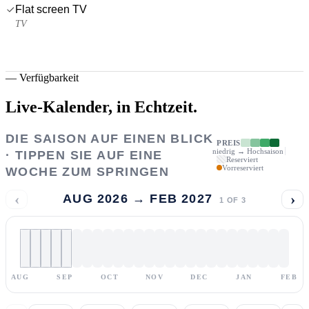
Flat screen TV
TV
—
Verfügbarkeit
Live-Kalender,
in Echtzeit.
DIE SAISON AUF EINEN BLICK
PREIS
niedrig → Hochsaison
· TIPPEN SIE AUF EINE
Reserviert
Vorreserviert
WOCHE ZUM SPRINGEN
‹
›
AUG 2026 → FEB 2027
1
OF
3
AUG
SEP
OCT
NOV
DEC
JAN
FEB