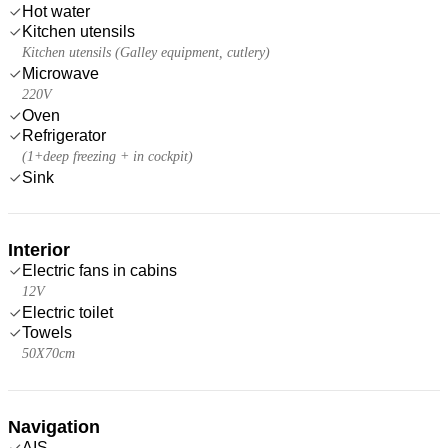
Hot water
Kitchen utensils
Kitchen utensils (Galley equipment, cutlery)
Microwave
220V
Oven
Refrigerator
(1+deep freezing + in cockpit)
Sink
Interior
Electric fans in cabins
12V
Electric toilet
Towels
50X70cm
Navigation
AIS