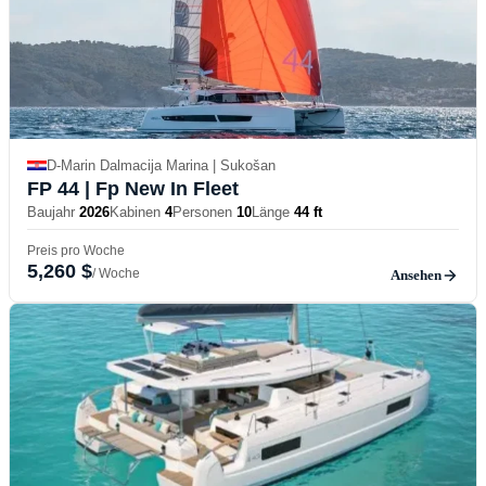
D-Marin Dalmacija Marina | Sukošan
FP 44
| Fp New In Fleet
Baujahr
2026
Kabinen
4
Personen
10
Länge
44 ft
Preis pro Woche
5,260 $
/ Woche
Ansehen