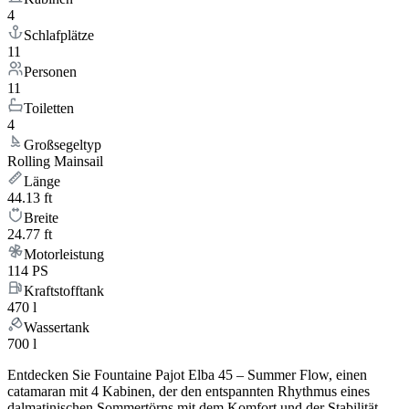
4
Schlafplätze
11
Personen
11
Toiletten
4
Großsegeltyp
Rolling Mainsail
Länge
44.13 ft
Breite
24.77 ft
Motorleistung
114 PS
Kraftstofftank
470 l
Wassertank
700 l
Entdecken Sie Fountaine Pajot Elba 45 – Summer Flow, einen
catamaran mit 4 Kabinen, der den entspannten Rhythmus eines
dalmatinischen Sommertörns mit dem Komfort und der Stabilität