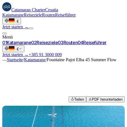
Catamaran
Charter
Croatia
Katamarane
Reiseziele
Routen
Reiseführer
·
€
Jetzt starten →
Menü
0
1
Katamarane
0
2
Reiseziele
0
3
Routen
0
4
Reiseführer
·
€
Jetzt starten →
+385 91 3000 009
—
Startseite
/
Katamarane
/
Fountaine Pajot Elba 45 Summer Flow
Teilen
PDF herunterladen