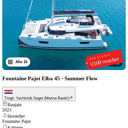
NEW CLIENTS
€100 voucher
Alle 16
1
/
16
Fountaine Pajot Elba 45
·
Summer Flow
Trogir, Yachtclub Seget (Marina Baotić)
Baujahr
2023
Hersteller
Fountaine Pajot
Kabinen