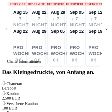
RESERVIERT
RESERVIERT
RESERVIERT
RESERVIERT
RESERVIERT
Aug 15
Aug 22
Aug 29
Sep 05
Sep 12
↓ 7
↓ 7
↓ 7
↓ 7
↓ 7
NIGHTS
NIGHTS
NIGHTS
NIGHTS
NIGHTS
‹
›
Aug 22
Aug 29
Sep 05
Sep 12
Sep 19
PRO
PRO
PRO
PRO
PRO
WOCHE
WOCHE
WOCHE
WOCHE
WOCHE
0 €
0 €
0 €
0 €
0 €
—
Charterinformationen
Das Kleingedruckte,
von Anfang an.
Charterart
Bareboat
Kaution
2,500 EUR
Versicherte Kaution
100 EUR