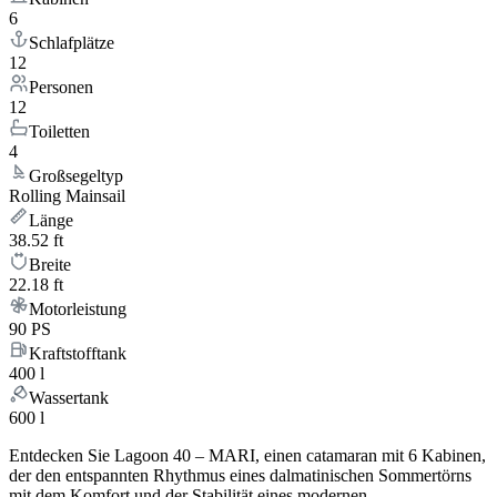
6
Schlafplätze
12
Personen
12
Toiletten
4
Großsegeltyp
Rolling Mainsail
Länge
38.52 ft
Breite
22.18 ft
Motorleistung
90 PS
Kraftstofftank
400 l
Wassertank
600 l
Entdecken Sie Lagoon 40 – MARI, einen catamaran mit 6 Kabinen,
der den entspannten Rhythmus eines dalmatinischen Sommertörns
mit dem Komfort und der Stabilität eines modernen