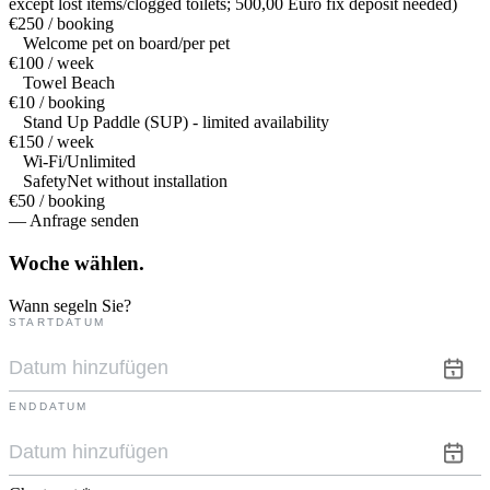
except lost items/clogged toilets; 500,00 Euro fix deposit needed)
€250 / booking
Welcome pet on board/per pet
€100 / week
Towel Beach
€10 / booking
Stand Up Paddle (SUP) - limited availability
€150 / week
Wi-Fi/Unlimited
SafetyNet without installation
€50 / booking
— Anfrage senden
Woche
wählen.
Wann segeln Sie?
STARTDATUM
ENDDATUM