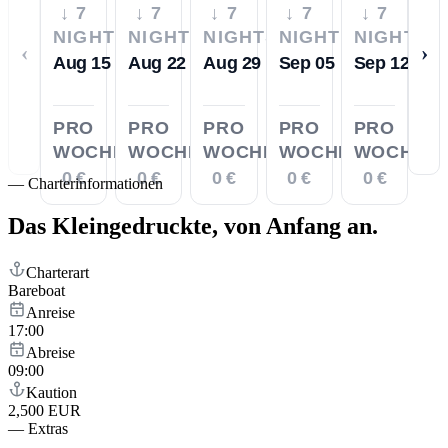
↓ 7
↓ 7
↓ 7
↓ 7
↓ 7
NIGHTS
NIGHTS
NIGHTS
NIGHTS
NIGHTS
‹
›
Aug 15
Aug 22
Aug 29
Sep 05
Sep 12
PRO
PRO
PRO
PRO
PRO
WOCHE
WOCHE
WOCHE
WOCHE
WOCHE
0 €
0 €
0 €
0 €
0 €
—
Charterinformationen
Das Kleingedruckte,
von Anfang an.
Charterart
Bareboat
Anreise
17:00
Abreise
09:00
Kaution
2,500 EUR
—
Extras