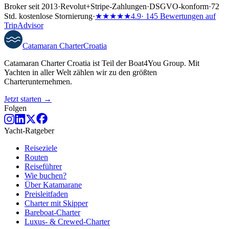
Broker seit 2013
·
Revolut
+
Stripe-Zahlungen
·
DSGVO-konform
·
72
Std. kostenlose Stornierung
·
★★★★★
4.9
· 145 Bewertungen auf
TripAdvisor
Catamaran
Charter
Croatia
Catamaran Charter Croatia ist Teil der Boat4You Group. Mit
Yachten in aller Welt zählen wir zu den größten
Charterunternehmen.
Jetzt starten →
Folgen
Yacht-Ratgeber
Reiseziele
Routen
Reiseführer
Wie buchen?
Über Katamarane
Preisleitfaden
Charter mit Skipper
Bareboat-Charter
Luxus- & Crewed-Charter