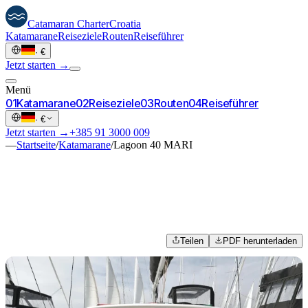
Catamaran
Charter
Croatia
Katamarane
Reiseziele
Routen
Reiseführer
·
€
Jetzt starten →
Menü
0
1
Katamarane
0
2
Reiseziele
0
3
Routen
0
4
Reiseführer
·
€
Jetzt starten →
+385 91 3000 009
—
Startseite
/
Katamarane
/
Lagoon 40 MARI
Teilen
PDF herunterladen