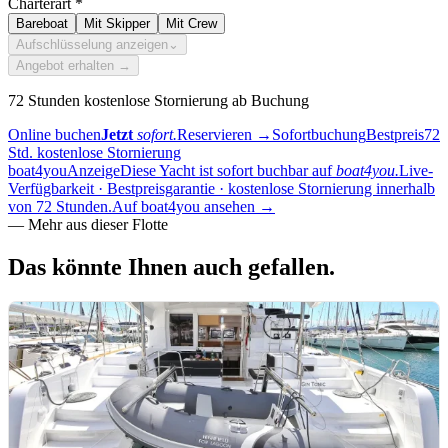
Charterart
*
Bareboat
Mit Skipper
Mit Crew
Aufschlüsselung anzeigen
⌄
Angebot erhalten →
72 Stunden kostenlose Stornierung ab Buchung
Online buchen
Jetzt
sofort.
Reservieren
→
Sofortbuchung
Bestpreis
72
Std. kostenlose Stornierung
boat4you
Anzeige
Diese Yacht ist sofort buchbar auf
boat4you.
Live-
Verfügbarkeit · Bestpreisgarantie · kostenlose Stornierung innerhalb
von 72 Stunden.
Auf boat4you ansehen
→
—
Mehr aus dieser Flotte
Das könnte Ihnen
auch gefallen.