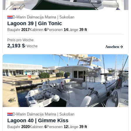
D-Marin Dalmacija Marina | Sukošan
Lagoon 39
| Gin Tonic
Baujahr
2017
Kabinen
6
Personen
14
Länge
39 ft
Preis pro Woche
2,193 $
/ Woche
Ansehen
D-Marin Dalmacija Marina | Sukošan
Lagoon 40
| Gimme Kiss
Baujahr
2020
Kabinen
6
Personen
12
Länge
39 ft