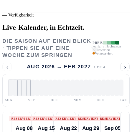
—
Verfügbarkeit
Live-Kalender,
in Echtzeit.
DIE SAISON AUF EINEN BLICK
PREIS
niedrig → Hochsaison
· TIPPEN SIE AUF EINE
Reserviert
Vorreserviert
WOCHE ZUM SPRINGEN
‹
›
AUG 2026 → FEB 2027
1
OF
4
AUG
SEP
OCT
NOV
DEC
JAN
RESERVIERT
RESERVIERT
RESERVIERT
RESERVIERT
RESERVIERT
Aug 08
Aug 15
Aug 22
Aug 29
Sep 05