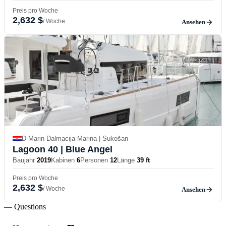
Preis pro Woche
2,632 $
/ Woche
Ansehen
D-Marin Dalmacija Marina | Sukošan
Lagoon 40
| Blue Angel
Baujahr
2019
Kabinen
6
Personen
12
Länge
39 ft
Preis pro Woche
2,632 $
/ Woche
Ansehen
— Questions