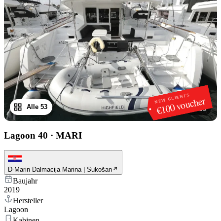
NEW CLIENTS
€100 voucher
Alle 53
1
/
53
Lagoon 40
·
MARI
D-Marin Dalmacija Marina | Sukošan
Baujahr
2019
Hersteller
Lagoon
Kabinen