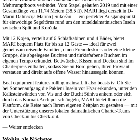
Mehrrumpfboots verbindet. Vom Stapel gelaufen 2019 und mit einer
Gesamtlänge von 11.74 Metern (38.5 ft), MARI liegt derzeit in D-
Marin Dalmacija Marina | Sukošan — ein perfekter Ausgangspunkt
für einwöchige Segeltörns rund um den mitteldalmatinischen Inseln
zwischen Split und Korčula.
Mit 12 Kojen, verteilt auf 6 Schlafkabinen und 4 Bäder, bietet
MARI bequem Platz für bis zu 12 Gäste — ideal für zwei
gemeinsam reisende Familien, einen Freundeskreis oder eine kleine
Gruppe, die abgelegene Buchten und türkisfarbene Buchten im
eigenen Tempo erkundet. Bettwäsche, Kissen und Decken sind im
Charterpreis enthalten, sodass Sie an Bord gehen, Ihren Proviant
verstauen und direkt aufs offene Wasser hinaussegeln können.
Boat equipment features rolling mainsail. It also boasts tv. Ob Sie
bei Sonnenaufgang die Pakleni-Inseln vor Hvar erkunden, unter den
Kalksteinwänden von Vis und der Bucht Stiniva ankern oder sich
durch das Kornati-Archipel schlängeln, MARI bietet Ihnen die
Plattform, die Reise nach Ihrem eigenen Zeitplan zu gestalten — mit
der Unterstützung unseres lokalen dalmatinischen Charter-Teams
von Check-in bis Check-out.
—
Weiter entdecken
Wohin als
Nächstes.