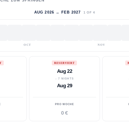
WOCHE ZUM SPRINGEN
AUG 2026 → FEB 2027
1
OF
4
OCT
NOV
T
RESERVIERT
Aug 22
S
↓ 7 NIGHTS
Aug 29
E
PRO WOCHE
0 €