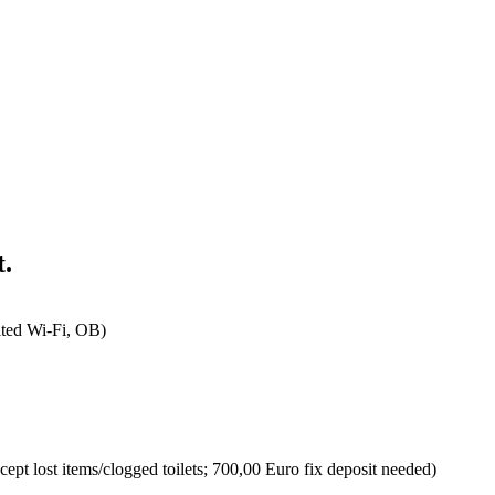
t.
ited Wi-Fi, OB)
ept lost items/clogged toilets; 700,00 Euro fix deposit needed)