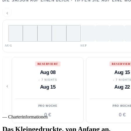
DIE SAISON AUF EINEN BLICK · TIPPEN SIE AUF EINE 
‹
AUG
SEP
RESERVIERT
RESERVIER
Aug 08
Aug 15
↓ 7 NIGHTS
↓ 7 NIGHT
‹
Aug 15
Aug 22
PRO WOCHE
PRO WOCH
0 €
0 €
—
Charterinformationen
Das Kleingedruckte,
von Anfang an.