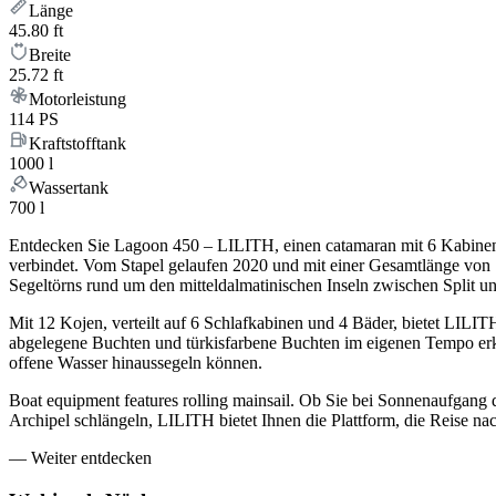
Länge
45.80 ft
Breite
25.72 ft
Motorleistung
114 PS
Kraftstofftank
1000 l
Wassertank
700 l
Entdecken Sie Lagoon 450 – LILITH, einen catamaran mit 6 Kabinen
verbindet. Vom Stapel gelaufen 2020 und mit einer Gesamtlänge von 
Segeltörns rund um den mitteldalmatinischen Inseln zwischen Split u
Mit 12 Kojen, verteilt auf 6 Schlafkabinen und 4 Bäder, bietet LILIT
abgelegene Buchten und türkisfarbene Buchten im eigenen Tempo erku
offene Wasser hinaussegeln können.
Boat equipment features rolling mainsail. Ob Sie bei Sonnenaufgang 
Archipel schlängeln, LILITH bietet Ihnen die Plattform, die Reise n
—
Weiter entdecken