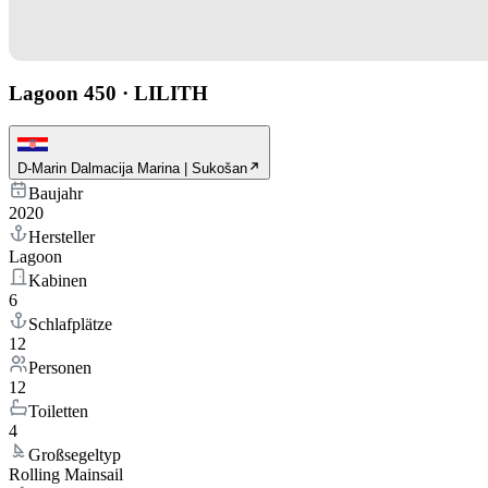
Lagoon 450
·
LILITH
D-Marin Dalmacija Marina | Sukošan
Baujahr
2020
Hersteller
Lagoon
Kabinen
6
Schlafplätze
12
Personen
12
Toiletten
4
Großsegeltyp
Rolling Mainsail