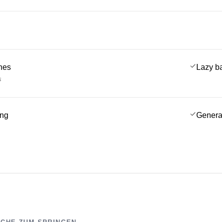
ches
Lazy b
s
ing
Genera