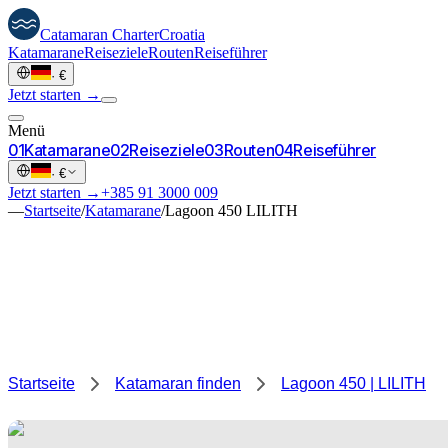
Catamaran
Charter
Croatia
Katamarane
Reiseziele
Routen
Reiseführer
·
€
Jetzt starten →
Menü
0
1
Katamarane
0
2
Reiseziele
0
3
Routen
0
4
Reiseführer
·
€
Jetzt starten →
+385 91 3000 009
—
Startseite
/
Katamarane
/
Lagoon 450 LILITH
Startseite
Katamaran finden
Lagoon 450 | LILITH