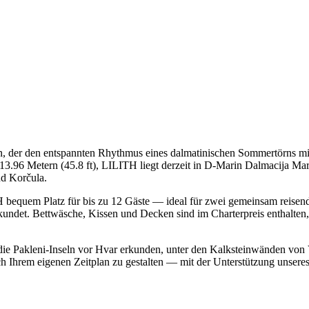
, der den entspannten Rhythmus eines dalmatinischen Sommertörns mi
13.96 Metern (45.8 ft), LILITH liegt derzeit in D-Marin Dalmacija Ma
nd Korčula.
H bequem Platz für bis zu 12 Gäste — ideal für zwei gemeinsam reisend
ndet. Bettwäsche, Kissen und Decken sind im Charterpreis enthalten, s
die Pakleni-Inseln vor Hvar erkunden, unter den Kalksteinwänden von V
ach Ihrem eigenen Zeitplan zu gestalten — mit der Unterstützung unser