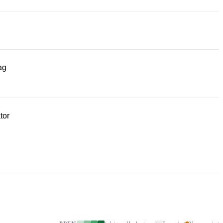
ag
tor