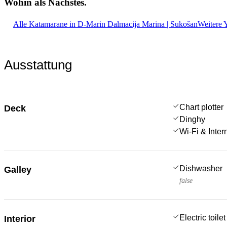
Wohin als
Nächstes.
Alle Katamarane in D-Marin Dalmacija Marina | Sukošan
Weitere 
Ausstattung
Chart plotter
Deck
Dinghy
Wi-Fi & Inter
Dishwasher
Galley
false
Electric toilet
Interior