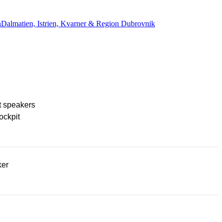
n
Dalmatien, Istrien, Kvarner & Region Dubrovnik
t speakers
ockpit
ker