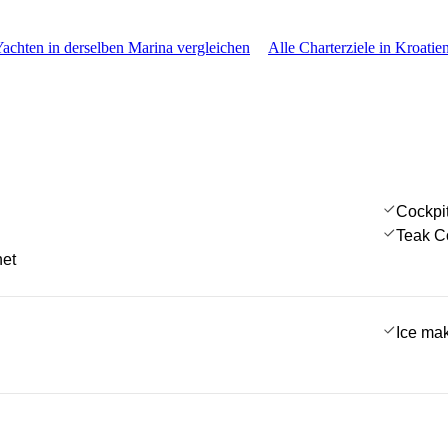
Yachten in derselben Marina vergleichen
Alle Charterziele in Kroatie
Cockpi
Teak C
net
Ice ma