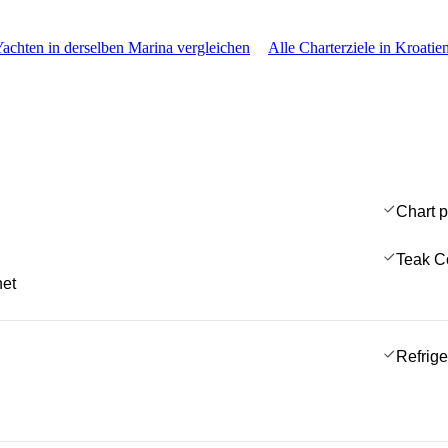
Yachten in derselben Marina vergleichen
Alle Charterziele in Kroatie
Chart p
Teak C
net
Refrige