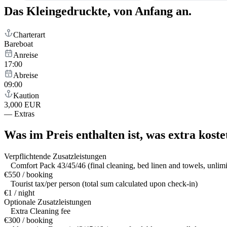
Das Kleingedruckte,
von Anfang an.
Charterart
Bareboat
Anreise
17:00
Abreise
09:00
Kaution
3,000 EUR
—
Extras
Was im Preis enthalten ist,
was extra koste
Verpflichtende Zusatzleistungen
Comfort Pack 43/45/46 (final cleaning, bed linen and towels, unlim
€550 / booking
Tourist tax/per person (total sum calculated upon check-in)
€1 / night
Optionale Zusatzleistungen
Extra Cleaning fee
€300 / booking