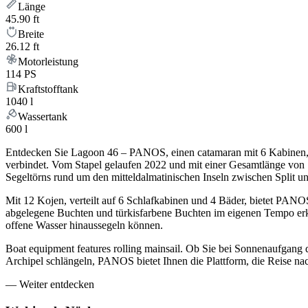
Länge
45.90 ft
Breite
26.12 ft
Motorleistung
114 PS
Kraftstofftank
1040 l
Wassertank
600 l
Entdecken Sie Lagoon 46 – PANOS, einen catamaran mit 6 Kabinen, 
verbindet. Vom Stapel gelaufen 2022 und mit einer Gesamtlänge von 
Segeltörns rund um den mitteldalmatinischen Inseln zwischen Split u
Mit 12 Kojen, verteilt auf 6 Schlafkabinen und 4 Bäder, bietet PANO
abgelegene Buchten und türkisfarbene Buchten im eigenen Tempo erku
offene Wasser hinaussegeln können.
Boat equipment features rolling mainsail. Ob Sie bei Sonnenaufgang 
Archipel schlängeln, PANOS bietet Ihnen die Plattform, die Reise na
—
Weiter entdecken