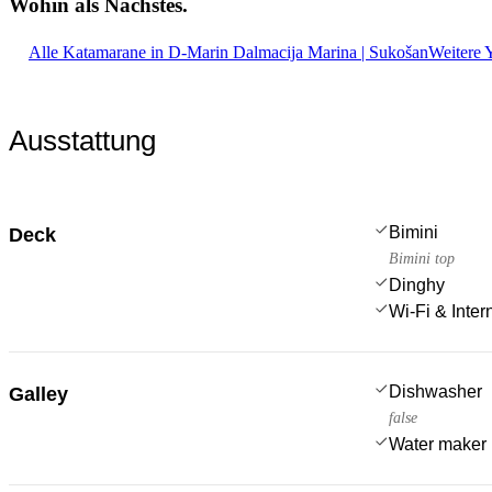
Wohin als
Nächstes.
Alle Katamarane in D-Marin Dalmacija Marina | Sukošan
Weitere 
Ausstattung
Bimini
Deck
Bimini top
Dinghy
Wi-Fi & Inter
Dishwasher
Galley
false
Water maker