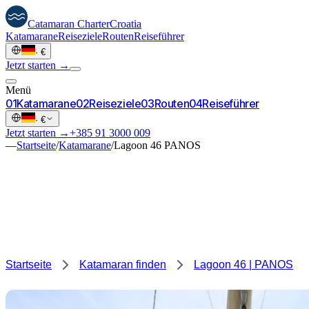
Catamaran
Charter
Croatia
Katamarane
Reiseziele
Routen
Reiseführer
·
€
Jetzt starten →
Menü
0
1
Katamarane
0
2
Reiseziele
0
3
Routen
0
4
Reiseführer
·
€
Jetzt starten →
+385 91 3000 009
—
Startseite
/
Katamarane
/
Lagoon 46 PANOS
Startseite
Katamaran finden
Lagoon 46 | PANOS