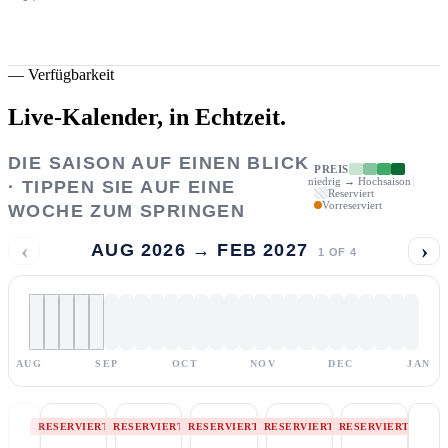
—
Verfügbarkeit
Live-Kalender,
in Echtzeit.
DIE SAISON AUF EINEN BLICK
PREIS
niedrig → Hochsaison
· TIPPEN SIE AUF EINE
Reserviert
Vorreserviert
WOCHE ZUM SPRINGEN
‹
›
AUG 2026 → FEB 2027
1
OF
4
AUG
SEP
OCT
NOV
DEC
JAN
RESERVIERT
RESERVIERT
RESERVIERT
RESERVIERT
RESERVIERT