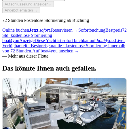
Aufschlüsselung anzeigen
⌄
Angebot erhalten →
72 Stunden kostenlose Stornierung ab Buchung
Online buchen
Jetzt
sofort.
Reservieren
→
Sofortbuchung
Bestpreis
72
Std. kostenlose Stornierung
boat4you
Anzeige
Diese Yacht ist sofort buchbar auf
boat4you.
Live-
Verfügbarkeit · Bestpreisgarantie · kostenlose Stornierung innerhalb
von 72 Stunden.
Auf boat4you ansehen
→
—
Mehr aus dieser Flotte
Das könnte Ihnen
auch gefallen.