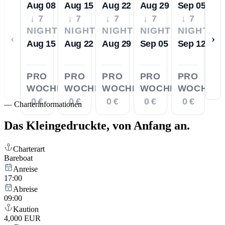
Aug 08
Aug 15
Aug 22
Aug 29
Sep 05
↓ 7
↓ 7
↓ 7
↓ 7
↓ 7
NIGHTS
NIGHTS
NIGHTS
NIGHTS
NIGHTS
‹
›
Aug 15
Aug 22
Aug 29
Sep 05
Sep 12
PRO
PRO
PRO
PRO
PRO
WOCHE
WOCHE
WOCHE
WOCHE
WOCHE
0 €
0 €
0 €
0 €
0 €
—
Charterinformationen
Das Kleingedruckte,
von Anfang an.
Charterart
Bareboat
Anreise
17:00
Abreise
09:00
Kaution
4,000 EUR