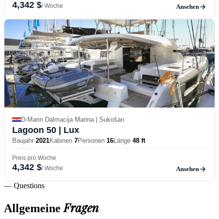
4,342 $
/ Woche
Ansehen
D-Marin Dalmacija Marina | Sukošan
Lagoon 50
| Lux
Baujahr
2021
Kabinen
7
Personen
16
Länge
48 ft
Preis pro Woche
4,342 $
/ Woche
Ansehen
— Questions
Fragen
Allgemeine