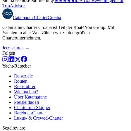
Std. kostenlose Stornierung
·
★★★★★
4.9
· 145 Bewertungen auf
TripAdvisor
Catamaran
Charter
Croatia
Catamaran Charter Croatia ist Teil der Boat4You Group. Mit
Yachten in aller Welt zählen wir zu den größten
Charterunternehmen.
Jetzt starten →
Folgen
Yacht-Ratgeber
Reiseziele
Routen
Reiseführer
Wie buchen?
Über Katamarane
Preisleitfaden
Charter mit Skipper
Bareboat-Charter
Luxus- & Crewed-Charter
Segelreviere