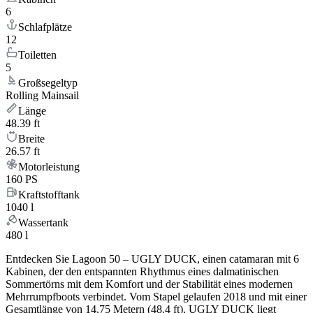
6
Schlafplätze
12
Toiletten
5
Großsegeltyp
Rolling Mainsail
Länge
48.39 ft
Breite
26.57 ft
Motorleistung
160 PS
Kraftstofftank
1040 l
Wassertank
480 l
Entdecken Sie Lagoon 50 – UGLY DUCK, einen catamaran mit 6
Kabinen, der den entspannten Rhythmus eines dalmatinischen
Sommertörns mit dem Komfort und der Stabilität eines modernen
Mehrrumpfboots verbindet. Vom Stapel gelaufen 2018 und mit einer
Gesamtlänge von 14.75 Metern (48.4 ft), UGLY DUCK liegt