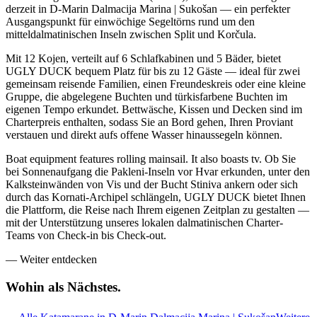
derzeit in D-Marin Dalmacija Marina | Sukošan — ein perfekter
Ausgangspunkt für einwöchige Segeltörns rund um den
mitteldalmatinischen Inseln zwischen Split und Korčula.
Mit 12 Kojen, verteilt auf 6 Schlafkabinen und 5 Bäder, bietet
UGLY DUCK bequem Platz für bis zu 12 Gäste — ideal für zwei
gemeinsam reisende Familien, einen Freundeskreis oder eine kleine
Gruppe, die abgelegene Buchten und türkisfarbene Buchten im
eigenen Tempo erkundet. Bettwäsche, Kissen und Decken sind im
Charterpreis enthalten, sodass Sie an Bord gehen, Ihren Proviant
verstauen und direkt aufs offene Wasser hinaussegeln können.
Boat equipment features rolling mainsail. It also boasts tv. Ob Sie
bei Sonnenaufgang die Pakleni-Inseln vor Hvar erkunden, unter den
Kalksteinwänden von Vis und der Bucht Stiniva ankern oder sich
durch das Kornati-Archipel schlängeln, UGLY DUCK bietet Ihnen
die Plattform, die Reise nach Ihrem eigenen Zeitplan zu gestalten —
mit der Unterstützung unseres lokalen dalmatinischen Charter-
Teams von Check-in bis Check-out.
—
Weiter entdecken
Wohin als
Nächstes.