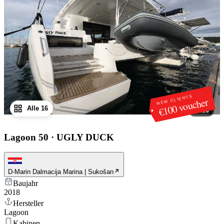
NEW CLIENTS
€100 voucher
Alle 16
1
/
16
Lagoon 50
·
UGLY DUCK
D-Marin Dalmacija Marina | Sukošan
Baujahr
2018
Hersteller
Lagoon
Kabinen