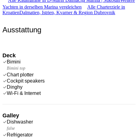
Alle Katamarane in D-Marin Dalmacija Marina | Sukošan
Weitere
Yachten in derselben Marina vergleichen
Alle Charterziele in
Kroatien
Dalmatien, Istrien, Kvarner & Region Dubrovnik
Ausstattung
Deck
Bimini
Bimini top
Chart plotter
Cockpit speakers
Dinghy
Wi-Fi & Internet
Galley
Dishwasher
false
Refrigerator