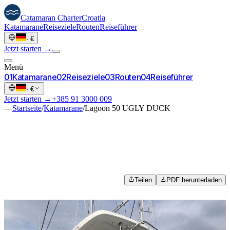
Catamaran
Charter
Croatia
Katamarane
Reiseziele
Routen
Reiseführer
·
€
Jetzt starten →
Menü
0
1
Katamarane
0
2
Reiseziele
0
3
Routen
0
4
Reiseführer
·
€
Jetzt starten →
+385 91 3000 009
—
Startseite
/
Katamarane
/
Lagoon 50 UGLY DUCK
Teilen
PDF herunterladen