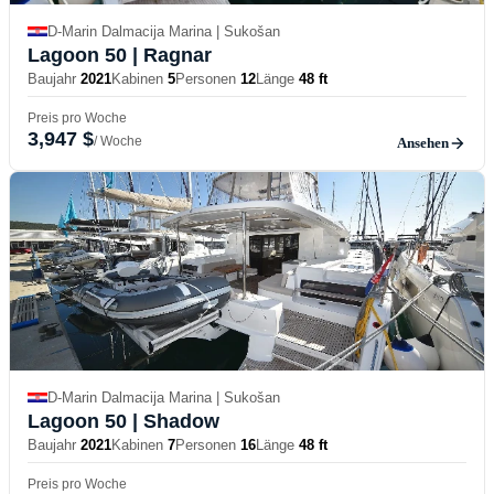
D-Marin Dalmacija Marina | Sukošan
Lagoon 50
| Ragnar
Baujahr
2021
Kabinen
5
Personen
12
Länge
48 ft
Preis pro Woche
3,947 $
/ Woche
Ansehen
D-Marin Dalmacija Marina | Sukošan
Lagoon 50
| Shadow
Baujahr
2021
Kabinen
7
Personen
16
Länge
48 ft
Preis pro Woche