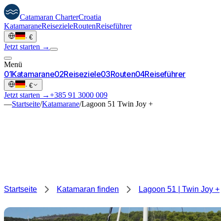
Catamaran
Charter
Croatia
Katamarane
Reiseziele
Routen
Reiseführer
·
€
Jetzt starten →
Menü
0
1
Katamarane
0
2
Reiseziele
0
3
Routen
0
4
Reiseführer
·
€
Jetzt starten →
+385 91 3000 009
—
Startseite
/
Katamarane
/
Lagoon 51 Twin Joy +
Startseite
Katamaran finden
Lagoon 51 | Twin Joy +