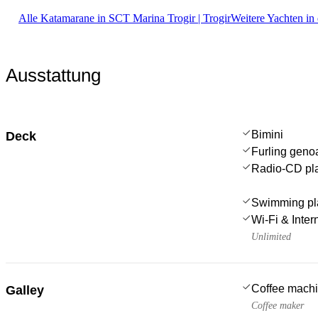
Alle Katamarane in SCT Marina Trogir | Trogir
Weitere Yachten in
Ausstattung
Bimini
Deck
Furling geno
Radio-CD pl
Swimming pl
Wi-Fi & Inter
Unlimited
Coffee mach
Galley
Coffee maker