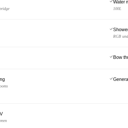
Water 
bridge
100L
Showe
RGB unde
Bow thr
ing
Genera
rooms
TV
creen