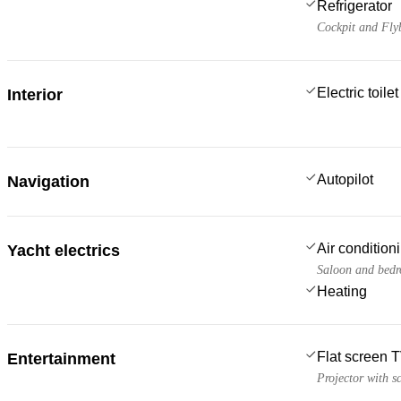
Refrigerator
Cockpit and Fly
Electric toilet
Interior
Autopilot
Navigation
Air condition
Yacht electrics
Saloon and bed
Heating
Flat screen 
Entertainment
Projector with s