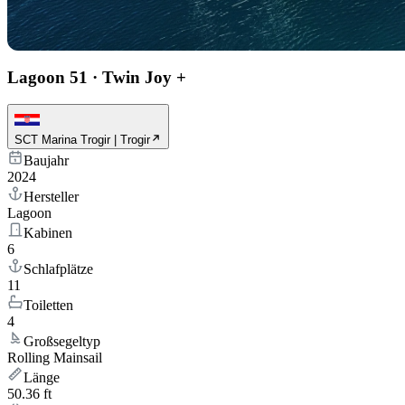
Lagoon 51
·
Twin Joy +
SCT Marina Trogir | Trogir
Baujahr
2024
Hersteller
Lagoon
Kabinen
6
Schlafplätze
11
Toiletten
4
Großsegeltyp
Rolling Mainsail
Länge
50.36 ft