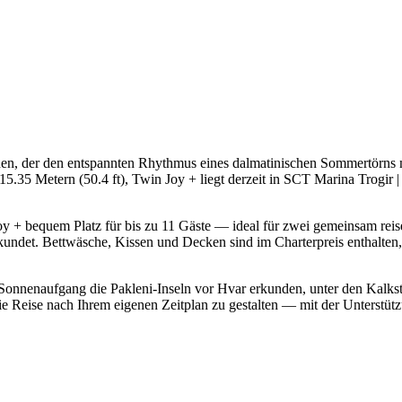
en, der den entspannten Rhythmus eines dalmatinischen Sommertörns 
5.35 Metern (50.4 ft), Twin Joy + liegt derzeit in SCT Marina Trogir 
Joy + bequem Platz für bis zu 11 Gäste — ideal für zwei gemeinsam reis
ndet. Bettwäsche, Kissen und Decken sind im Charterpreis enthalten, s
bei Sonnenaufgang die Pakleni-Inseln vor Hvar erkunden, unter den Kal
die Reise nach Ihrem eigenen Zeitplan zu gestalten — mit der Unterstü