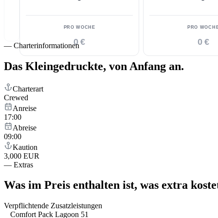
PRO WOCHE
PRO WOCH
0 €
0 €
—
Charterinformationen
Das Kleingedruckte,
von Anfang an.
Charterart
Crewed
Anreise
17:00
Abreise
09:00
Kaution
3,000 EUR
—
Extras
Was im Preis enthalten ist,
was extra koste
Verpflichtende Zusatzleistungen
Comfort Pack Lagoon 51