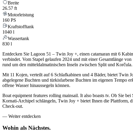
Breite
26.57 ft
Motorleistung
160 PS
Kraftstofftank
1040 l
Wassertank
830 l
Entdecken Sie Lagoon 51 – Twin Joy +, einen catamaran mit 6 Kabin
verbindet. Vom Stapel gelaufen 2024 und mit einer Gesamtlänge von 1
rund um den mitteldalmatinischen Inseln zwischen Split und Korčula.
Mit 11 Kojen, verteilt auf 6 Schlafkabinen und 4 Bäder, bietet Twin 
abgelegene Buchten und türkisfarbene Buchten im eigenen Tempo erku
offene Wasser hinaussegeln können.
Boat equipment features rolling mainsail. It also boasts tv. Ob Sie 
Kornati-Archipel schlängeln, Twin Joy + bietet Ihnen die Plattform, 
Check-out.
—
Weiter entdecken
Wohin als
Nächstes.