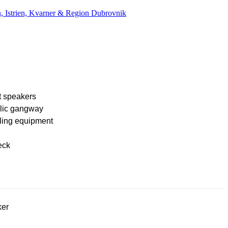
, Istrien, Kvarner & Region Dubrovnik
t speakers
lic gangway
ling equipment
eck
ker