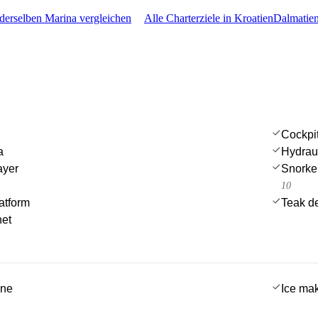
 derselben Marina vergleichen
Alle Charterziele in Kroatien
Dalmatien
Cockpi
a
Hydrau
ayer
Snorke
10
atform
Teak d
net
ine
Ice ma