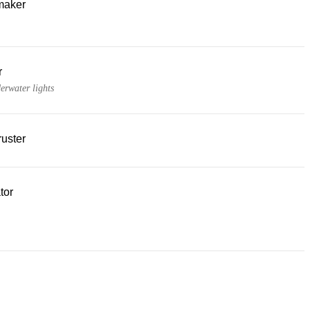
maker
r
rwater lights
uster
tor