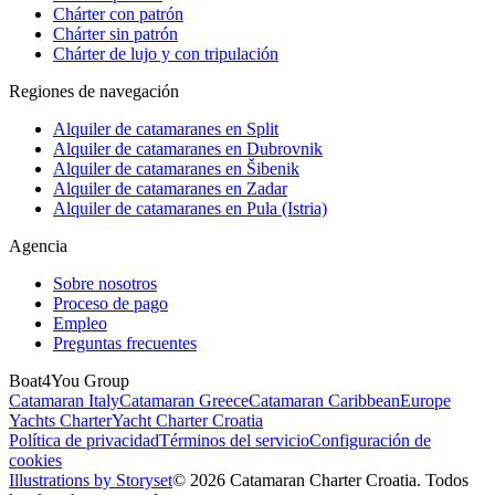
Chárter con patrón
Chárter sin patrón
Chárter de lujo y con tripulación
Regiones de navegación
Alquiler de catamaranes en Split
Alquiler de catamaranes en Dubrovnik
Alquiler de catamaranes en Šibenik
Alquiler de catamaranes en Zadar
Alquiler de catamaranes en Pula (Istria)
Agencia
Sobre nosotros
Proceso de pago
Empleo
Preguntas frecuentes
Boat4You Group
Catamaran Italy
Catamaran Greece
Catamaran Caribbean
Europe
Yachts Charter
Yacht Charter Croatia
Política de privacidad
Términos del servicio
Configuración de
cookies
Illustrations by Storyset
© 2026 Catamaran Charter Croatia. Todos