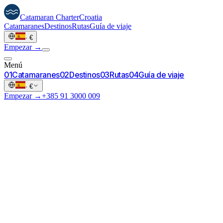
Catamaran
Charter
Croatia
Catamaranes
Destinos
Rutas
Guía de viaje
·
€
Empezar →
Menú
0
1
Catamaranes
0
2
Destinos
0
3
Rutas
0
4
Guía de viaje
·
€
Empezar →
+385 91 3000 009