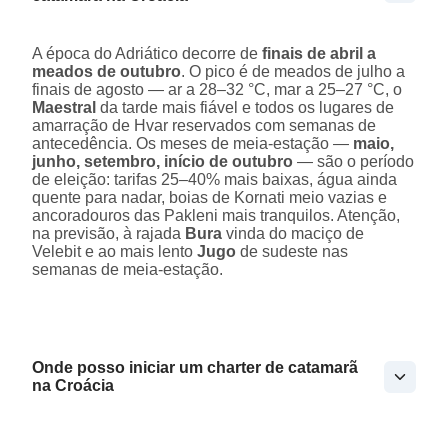
A época do Adriático decorre de
finais de abril a
meados de outubro
. O pico é de meados de julho a
finais de agosto — ar a 28–32 °C, mar a 25–27 °C, o
Maestral
da tarde mais fiável e todos os lugares de
amarração de Hvar reservados com semanas de
antecedência. Os meses de meia-estação —
maio,
junho, setembro, início de outubro
— são o período
de eleição: tarifas 25–40% mais baixas, água ainda
quente para nadar, boias de Kornati meio vazias e
ancoradouros das Pakleni mais tranquilos. Atenção,
na previsão, à rajada
Bura
vinda do maciço de
Velebit e ao mais lento
Jugo
de sudeste nas
semanas de meia-estação.
Onde posso iniciar um charter de catamarã
na Croácia