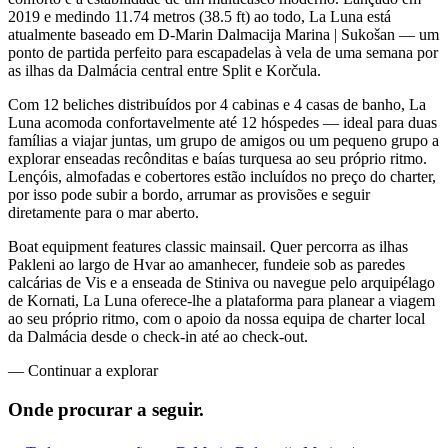
2019 e medindo 11.74 metros (38.5 ft) ao todo, La Luna está
atualmente baseado em D-Marin Dalmacija Marina | Sukošan — um
ponto de partida perfeito para escapadelas à vela de uma semana por
as ilhas da Dalmácia central entre Split e Korčula.
Com 12 beliches distribuídos por 4 cabinas e 4 casas de banho, La
Luna acomoda confortavelmente até 12 hóspedes — ideal para duas
famílias a viajar juntas, um grupo de amigos ou um pequeno grupo a
explorar enseadas recônditas e baías turquesa ao seu próprio ritmo.
Lençóis, almofadas e cobertores estão incluídos no preço do charter,
por isso pode subir a bordo, arrumar as provisões e seguir
diretamente para o mar aberto.
Boat equipment features classic mainsail. Quer percorra as ilhas
Pakleni ao largo de Hvar ao amanhecer, fundeie sob as paredes
calcárias de Vis e a enseada de Stiniva ou navegue pelo arquipélago
de Kornati, La Luna oferece-lhe a plataforma para planear a viagem
ao seu próprio ritmo, com o apoio da nossa equipa de charter local
da Dalmácia desde o check-in até ao check-out.
—
Continuar a explorar
Onde procurar
a seguir.