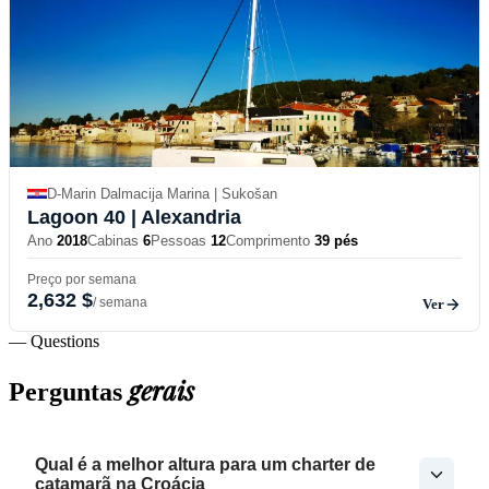
D-Marin Dalmacija Marina | Sukošan
Lagoon 40
| Alexandria
Ano
2018
Cabinas
6
Pessoas
12
Comprimento
39 pés
Preço por semana
2,632 $
/ semana
Ver
— Questions
gerais
Perguntas
Qual é a melhor altura para um charter de
catamarã na Croácia