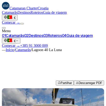
Catamaran
Charter
Croatia
Catamarãs
Destinos
Roteiros
Guia de viagem
·
€
Começar →
Menu
0
1
Catamarãs
0
2
Destinos
0
3
Roteiros
0
4
Guia de viagem
·
€
Começar →
+385 91 3000 009
—
Início
/
Catamarãs
/
Lagoon 40 La Luna
Partilhar
Descarregar PDF