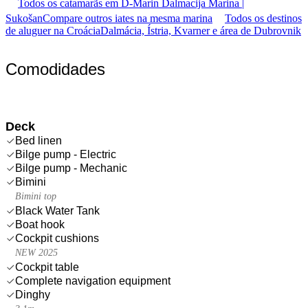
Todos os catamarãs em D-Marin Dalmacija Marina |
Sukošan
Compare outros iates na mesma marina
Todos os destinos
de aluguer na Croácia
Dalmácia, Ístria, Kvarner e área de Dubrovnik
Comodidades
Deck
Bed linen
Bilge pump - Electric
Bilge pump - Mechanic
Bimini
Bimini top
Black Water Tank
Boat hook
Cockpit cushions
NEW 2025
Cockpit table
Complete navigation equipment
Dinghy