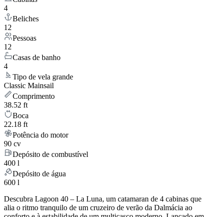
4
Beliches
12
Pessoas
12
Casas de banho
4
Tipo de vela grande
Classic Mainsail
Comprimento
38.52 ft
Boca
22.18 ft
Potência do motor
90 cv
Depósito de combustível
400 l
Depósito de água
600 l
Descubra Lagoon 40 – La Luna, um catamaran de 4 cabinas que
alia o ritmo tranquilo de um cruzeiro de verão da Dalmácia ao
conforto e à estabilidade de um multicasco moderno. Lançado em