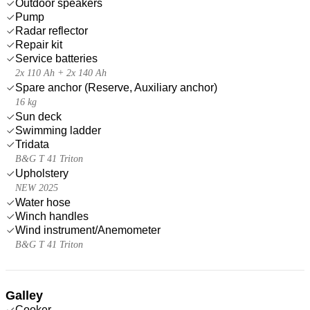
Outdoor speakers
Pump
Radar reflector
Repair kit
Service batteries
2x 110 Ah + 2x 140 Ah
Spare anchor (Reserve, Auxiliary anchor)
16 kg
Sun deck
Swimming ladder
Tridata
B&G T 41 Triton
Upholstery
NEW 2025
Water hose
Winch handles
Wind instrument/Anemometer
B&G T 41 Triton
Galley
Cooker