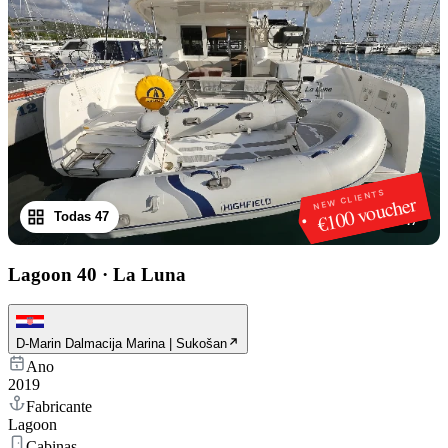
NEW CLIENTS
€100 voucher
Todas 47
1
/
47
Lagoon 40
·
La Luna
D-Marin Dalmacija Marina | Sukošan
Ano
2019
Fabricante
Lagoon
Cabinas