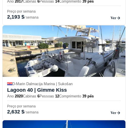
Ano
2017
Cabinas
6
Pessoas
14
Comprimento
39 pés
Preço por semana
2,193 $
/ semana
Ver
D-Marin Dalmacija Marina | Sukošan
Lagoon 40
| Gimme Kiss
Ano
2020
Cabinas
6
Pessoas
12
Comprimento
39 pés
Preço por semana
2,632 $
/ semana
Ver