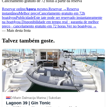
Cancelamento gratuito de 72 horas a partir da reserva
Reservar online
Agora
mesmo.
Reservar
→
Reserva
instantânea
Melhor preço
Cancelamento gratuito em 72h
boat4you
Publicidade
Este iate pode ser reservado instantaneamente
na
boat4you.
Disponibilidade em tempo real · garantia de melhor
preço · cancelamento gratuito em 72 horas.
Ver no boat4you
→
—
Mais desta frota
Talvez também
goste.
D-Marin Dalmacija Marina | Sukošan
Lagoon 39
| Gin Tonic