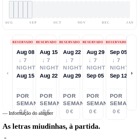
AUG
SEP
OCT
NOV
DEC
JAN
RESERVADO
RESERVADO
RESERVADO
RESERVADO
RESERVADO
Aug 08
Aug 15
Aug 22
Aug 29
Sep 05
↓ 7
↓ 7
↓ 7
↓ 7
↓ 7
NIGHTS
NIGHTS
NIGHTS
NIGHTS
NIGHTS
‹
›
Aug 15
Aug 22
Aug 29
Sep 05
Sep 12
POR
POR
POR
POR
POR
SEMANA
SEMANA
SEMANA
SEMANA
SEMANA
0 €
0 €
0 €
0 €
0 €
—
Informação do aluguer
As letras miudinhas,
à partida.