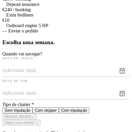
Deposit insurance
€240 / booking
Extra bedlinen
€10
Outboard engine 5 HP
— Enviar o pedido
Escolha uma
semana.
Quando vai navegar?
DATA DE INÍCIO
DATA DE FIM
Tipo de charter
*
Sem tripulação
Com skipper
Com tripulação
Mostrar detalhe
⌄
Obter uma oferta →