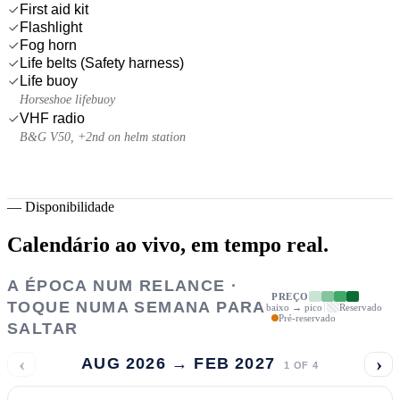
First aid kit
Flashlight
Fog horn
Life belts (Safety harness)
Life buoy
Horseshoe lifebuoy
VHF radio
B&G V50, +2nd on helm station
—
Disponibilidade
Calendário ao vivo,
em tempo real.
A ÉPOCA NUM RELANCE ·
PREÇO
TOQUE NUMA SEMANA PARA
baixo → pico
Reservado
Pré-reservado
SALTAR
‹
›
AUG 2026 → FEB 2027
1
OF
4