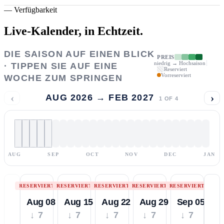
—
Verfügbarkeit
Live-Kalender,
in Echtzeit.
DIE SAISON AUF EINEN BLICK
PREIS
niedrig → Hochsaison
· TIPPEN SIE AUF EINE
Reserviert
Vorreserviert
WOCHE ZUM SPRINGEN
‹
›
AUG 2026 → FEB 2027
1
OF
4
AUG
SEP
OCT
NOV
DEC
JAN
RESERVIERT
RESERVIERT
RESERVIERT
RESERVIERT
RESERVIERT
Aug 08
Aug 15
Aug 22
Aug 29
Sep 05
↓ 7
↓ 7
↓ 7
↓ 7
↓ 7