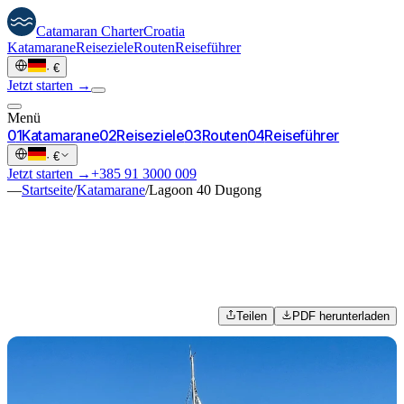
Catamaran
Charter
Croatia
Katamarane
Reiseziele
Routen
Reiseführer
·
€
Jetzt starten →
Menü
0
1
Katamarane
0
2
Reiseziele
0
3
Routen
0
4
Reiseführer
·
€
Jetzt starten →
+385 91 3000 009
—
Startseite
/
Katamarane
/
Lagoon 40 Dugong
Teilen
PDF herunterladen