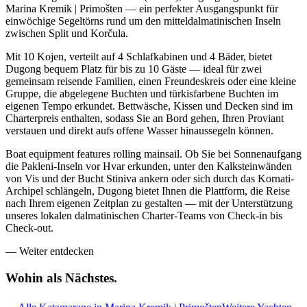
Marina Kremik | Primošten — ein perfekter Ausgangspunkt für
einwöchige Segeltörns rund um den mitteldalmatinischen Inseln
zwischen Split und Korčula.
Mit 10 Kojen, verteilt auf 4 Schlafkabinen und 4 Bäder, bietet
Dugong bequem Platz für bis zu 10 Gäste — ideal für zwei
gemeinsam reisende Familien, einen Freundeskreis oder eine kleine
Gruppe, die abgelegene Buchten und türkisfarbene Buchten im
eigenen Tempo erkundet. Bettwäsche, Kissen und Decken sind im
Charterpreis enthalten, sodass Sie an Bord gehen, Ihren Proviant
verstauen und direkt aufs offene Wasser hinaussegeln können.
Boat equipment features rolling mainsail. Ob Sie bei Sonnenaufgang
die Pakleni-Inseln vor Hvar erkunden, unter den Kalksteinwänden
von Vis und der Bucht Stiniva ankern oder sich durch das Kornati-
Archipel schlängeln, Dugong bietet Ihnen die Plattform, die Reise
nach Ihrem eigenen Zeitplan zu gestalten — mit der Unterstützung
unseres lokalen dalmatinischen Charter-Teams von Check-in bis
Check-out.
—
Weiter entdecken
Wohin als
Nächstes.