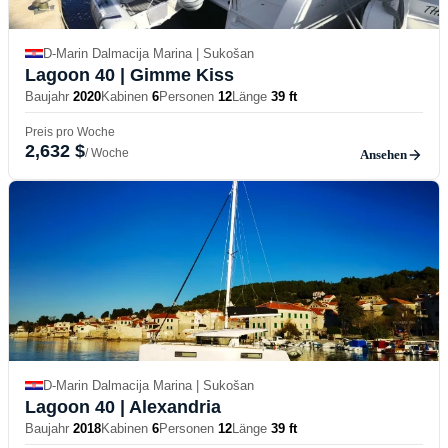
D-Marin Dalmacija Marina | Sukošan
Lagoon 40
| Gimme Kiss
Baujahr
2020
Kabinen
6
Personen
12
Länge
39 ft
Preis pro Woche
2,632 $
/ Woche
Ansehen
D-Marin Dalmacija Marina | Sukošan
Lagoon 40
| Alexandria
Baujahr
2018
Kabinen
6
Personen
12
Länge
39 ft