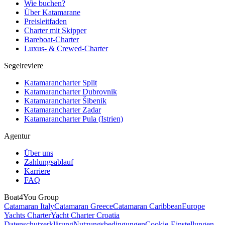
Wie buchen?
Über Katamarane
Preisleitfaden
Charter mit Skipper
Bareboat-Charter
Luxus- & Crewed-Charter
Segelreviere
Katamarancharter Split
Katamarancharter Dubrovnik
Katamarancharter Šibenik
Katamarancharter Zadar
Katamarancharter Pula (Istrien)
Agentur
Über uns
Zahlungsablauf
Karriere
FAQ
Boat4You Group
Catamaran Italy
Catamaran Greece
Catamaran Caribbean
Europe
Yachts Charter
Yacht Charter Croatia
Datenschutzerklärung
Nutzungsbedingungen
Cookie-Einstellungen