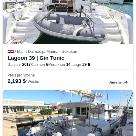
D-Marin Dalmacija Marina | Sukošan
Lagoon 39
| Gin Tonic
Baujahr
2017
Kabinen
6
Personen
14
Länge
39 ft
Preis pro Woche
2,193 $
/ Woche
Ansehen