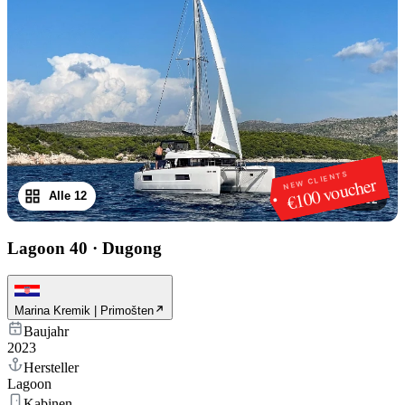
NEW CLIENTS
€100 voucher
Alle 12
1
/
12
Lagoon 40
·
Dugong
Marina Kremik | Primošten
Baujahr
2023
Hersteller
Lagoon
Kabinen