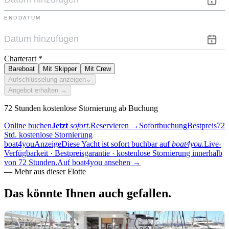
ENDDATUM
Charterart
*
Bareboat
Mit Skipper
Mit Crew
Aufschlüsselung anzeigen
⌄
Angebot erhalten →
72 Stunden kostenlose Stornierung ab Buchung
Online buchen
Jetzt
sofort.
Reservieren
→
Sofortbuchung
Bestpreis
72
Std. kostenlose Stornierung
boat4you
Anzeige
Diese Yacht ist sofort buchbar auf
boat4you.
Live-
Verfügbarkeit · Bestpreisgarantie · kostenlose Stornierung innerhalb
von 72 Stunden.
Auf boat4you ansehen
→
—
Mehr aus dieser Flotte
Das könnte Ihnen
auch gefallen.