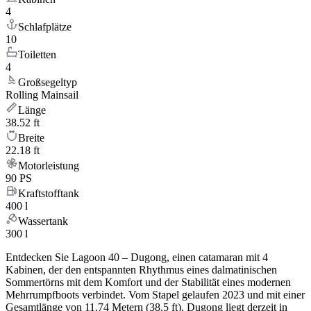
4
Schlafplätze
10
Toiletten
4
Großsegeltyp
Rolling Mainsail
Länge
38.52 ft
Breite
22.18 ft
Motorleistung
90 PS
Kraftstofftank
400 l
Wassertank
300 l
Entdecken Sie Lagoon 40 – Dugong, einen catamaran mit 4
Kabinen, der den entspannten Rhythmus eines dalmatinischen
Sommertörns mit dem Komfort und der Stabilität eines modernen
Mehrrumpfboots verbindet. Vom Stapel gelaufen 2023 und mit einer
Gesamtlänge von 11.74 Metern (38.5 ft), Dugong liegt derzeit in