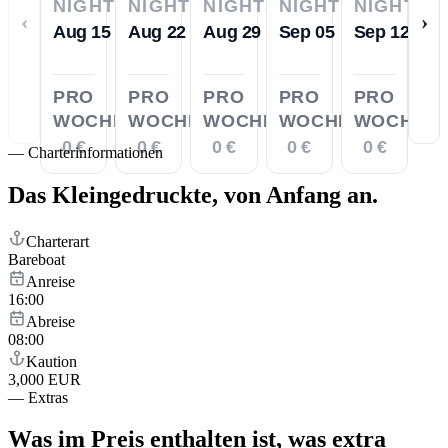
NIGHTS
NIGHTS
NIGHTS
NIGHTS
NIGHTS
‹
›
Aug 15
Aug 22
Aug 29
Sep 05
Sep 12
PRO
PRO
PRO
PRO
PRO
WOCHE
WOCHE
WOCHE
WOCHE
WOCHE
0 €
0 €
0 €
0 €
0 €
—
Charterinformationen
Das Kleingedruckte,
von Anfang an.
Charterart
Bareboat
Anreise
16:00
Abreise
08:00
Kaution
3,000 EUR
—
Extras
Was im Preis enthalten ist,
was extra