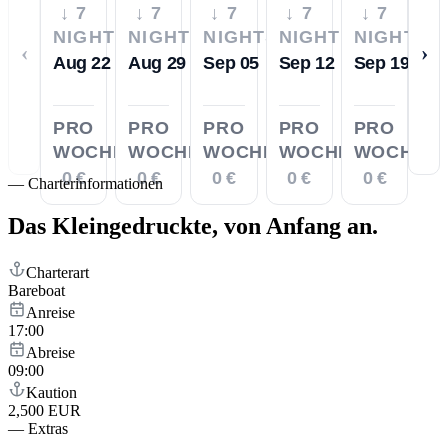
↓ 7
↓ 7
↓ 7
↓ 7
↓ 7
NIGHTS
NIGHTS
NIGHTS
NIGHTS
NIGHTS
‹
›
Aug 22
Aug 29
Sep 05
Sep 12
Sep 19
PRO
PRO
PRO
PRO
PRO
WOCHE
WOCHE
WOCHE
WOCHE
WOCHE
0 €
0 €
0 €
0 €
0 €
—
Charterinformationen
Das Kleingedruckte,
von Anfang an.
Charterart
Bareboat
Anreise
17:00
Abreise
09:00
Kaution
2,500 EUR
—
Extras