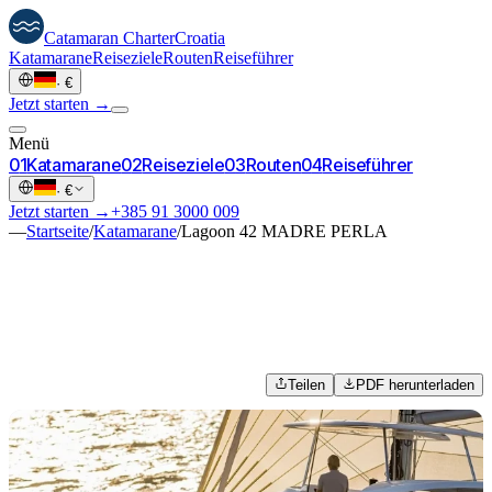
Catamaran
Charter
Croatia
Katamarane
Reiseziele
Routen
Reiseführer
·
€
Jetzt starten →
Menü
0
1
Katamarane
0
2
Reiseziele
0
3
Routen
0
4
Reiseführer
·
€
Jetzt starten →
+385 91 3000 009
—
Startseite
/
Katamarane
/
Lagoon 42 MADRE PERLA
Teilen
PDF herunterladen