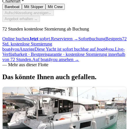
Charterart
*
Bareboat
Mit Skipper
Mit Crew
Aufschlüsselung anzeigen
⌄
Angebot erhalten →
72 Stunden kostenlose Stornierung ab Buchung
Online buchen
Jetzt
sofort.
Reservieren
→
Sofortbuchung
Bestpreis
72
Std. kostenlose Stornierung
boat4you
Anzeige
Diese Yacht ist sofort buchbar auf
boat4you.
Live-
Verfügbarkeit · Bestpreisgarantie · kostenlose Stornierung innerhalb
von 72 Stunden.
Auf boat4you ansehen
→
—
Mehr aus dieser Flotte
Das könnte Ihnen
auch gefallen.