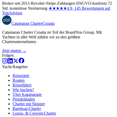
Broker seit 2013
·
Revolut
+
Stripe-Zahlungen
·
DSGVO-konform
·
72
Std. kostenlose Stornierung
·
★★★★★
4.9
· 145 Bewertungen auf
TripAdvisor
Catamaran
Charter
Croatia
Catamaran Charter Croatia ist Teil der Boat4You Group. Mit
Yachten in aller Welt zählen wir zu den größten
Charterunternehmen.
Jetzt starten →
Folgen
Yacht-Ratgeber
Reiseziele
Routen
Reiseführer
Wie buchen?
Über Katamarane
Preisleitfaden
Charter mit Skipper
Bareboat-Charter
Luxus- & Crewed-Charter