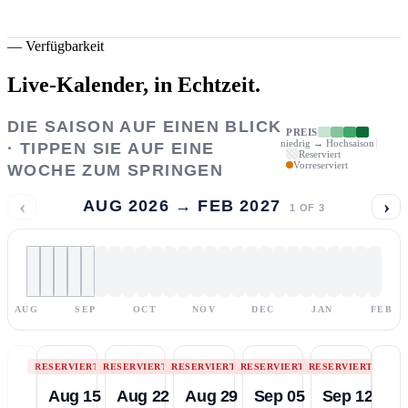
—
Verfügbarkeit
Live-Kalender,
in Echtzeit.
DIE SAISON AUF EINEN BLICK
PREIS
niedrig → Hochsaison
· TIPPEN SIE AUF EINE
Reserviert
Vorreserviert
WOCHE ZUM SPRINGEN
‹
›
AUG 2026 → FEB 2027
1
OF
3
AUG
SEP
OCT
NOV
DEC
JAN
FEB
RESERVIERT
RESERVIERT
RESERVIERT
RESERVIERT
RESERVIERT
Aug 15
Aug 22
Aug 29
Sep 05
Sep 12