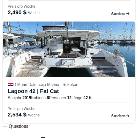
Preis pro Woche
2,490 $
/ Woche
Ansehen
D-Marin Dalmacija Marina | Sukošan
Lagoon 42
| Fat Cat
Baujahr
2019
Kabinen
6
Personen
12
Länge
42 ft
Preis pro Woche
2,534 $
/ Woche
Ansehen
— Questions