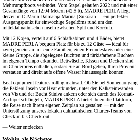
Mehrrumpfboots verbindet. Vom Stapel gelaufen 2022 und mit einer
Gesamtlänge von 12.94 Metern (42.5 ft), MADRE PERLA liegt
derzeit in D-Marin Dalmacija Marina | Sukošan — ein perfekter
Ausgangspunkt für einwöchige Segeltörns rund um den
mitteldalmatinischen Inseln zwischen Split und Korčula.
Mit 12 Kojen, verteilt auf 6 Schlafkabinen und 4 Bäder, bietet
MADRE PERLA bequem Platz für bis zu 12 Gäste — ideal für
zwei gemeinsam reisende Familien, einen Freundeskreis oder eine
kleine Gruppe, die abgelegene Buchten und türkisfarbene Buchten
im eigenen Tempo erkundet. Bettwäsche, Kissen und Decken sind
im Charterpreis enthalten, sodass Sie an Bord gehen, Ihren Proviant
verstauen und direkt aufs offene Wasser hinaussegeln können.
Boat equipment features rolling mainsail. Ob Sie bei Sonnenaufgang
die Pakleni-Inseln vor Hvar erkunden, unter den Kalksteinwänden
von Vis und der Bucht Stiniva ankern oder sich durch das Kornati-
Archipel schlängeln, MADRE PERLA bietet Ihnen die Plattform,
die Reise nach Ihrem eigenen Zeitplan zu gestalten — mit der
Unterstützung unseres lokalen dalmatinischen Charter-Teams von
Check-in bis Check-out.
—
Weiter entdecken
Wohin als
Nächstes.