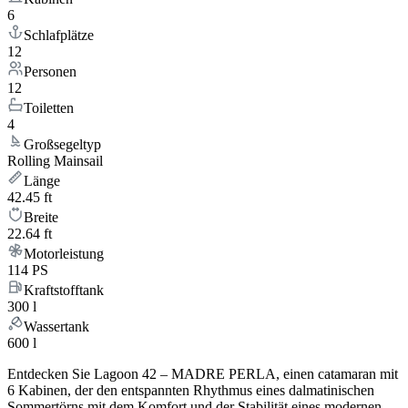
6
Schlafplätze
12
Personen
12
Toiletten
4
Großsegeltyp
Rolling Mainsail
Länge
42.45 ft
Breite
22.64 ft
Motorleistung
114 PS
Kraftstofftank
300 l
Wassertank
600 l
Entdecken Sie Lagoon 42 – MADRE PERLA, einen catamaran mit
6 Kabinen, der den entspannten Rhythmus eines dalmatinischen
Sommertörns mit dem Komfort und der Stabilität eines modernen