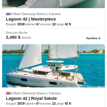
D-Marin Dalmacija Marina | Sukošan
Lagoon 42
| Masterpiece
Baujahr
2018
Kabinen
6
Personen
12
Länge
42 ft
Preis pro Woche
2,490 $
/ Woche
Ansehen
D-Marin Dalmacija Marina | Sukošan
Lagoon 42
| Royal Salute
Baujahr
2019
Kabinen
6
Personen
12
Länge
42 ft